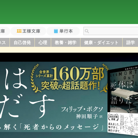
庫
王様文庫
単行本
ネス
自己啓発
心理
教養・雑学
健康・ダイエット
語学