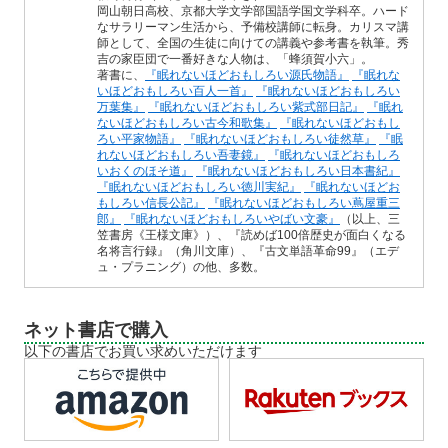
岡山朝日高校、京都大学文学部国語学国文学科卒。ハード
なサラリーマン生活から、予備校講師に転身。カリスマ講
師として、全国の生徒に向けての講義や参考書を執筆。秀
吉の家臣団で一番好きな人物は、「蜂須賀小六」。
著書に、
『眠れないほどおもしろい源氏物語』
『眠れな
いほどおもしろい百人一首』
『眠れないほどおもしろい
万葉集』
『眠れないほどおもしろい紫式部日記』
『眠れ
ないほどおもしろい古今和歌集』
『眠れないほどおもし
ろい平家物語』
『眠れないほどおもしろい徒然草』
『眠
れないほどおもしろい吾妻鏡』
『眠れないほどおもしろ
いおくのほそ道』
『眠れないほどおもしろい日本書紀』
『眠れないほどおもしろい徳川実紀』
『眠れないほどお
もしろい信長公記』
『眠れないほどおもしろい蔦屋重三
郎』
『眠れないほどおもしろいやばい文豪』
（以上、三
笠書房《王様文庫》）、『読めば100倍歴史が面白くなる
名将言行録』（角川文庫）、『古文単語革命99』（エデ
ュ・プラニング）の他、多数。
ネット書店で購入
以下の書店でお買い求めいただけます