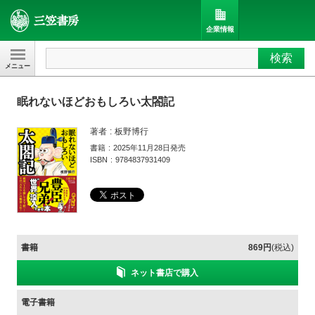
企業情報
検索
三笠書房
眠れないほどおもしろい太閤記
著者
板野博行
書籍
2025年11月28日発売
ISBN
9784837931409
書籍
869円
(税込)
ネット書店で購入
電子書籍