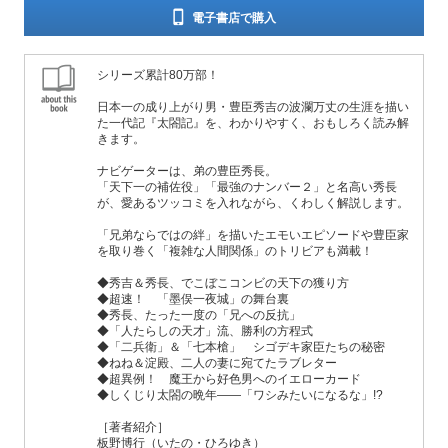
電子書店で購入
シリーズ累計80万部！
日本一の成り上がり男・豊臣秀吉の波瀾万丈の生涯を描い
た一代記『太閤記』を、わかりやすく、おもしろく読み解
きます。
ナビゲーターは、弟の豊臣秀長。
「天下一の補佐役」「最強のナンバー２」と名高い秀長
が、愛あるツッコミを入れながら、くわしく解説します。
「兄弟ならではの絆」を描いたエモいエピソードや豊臣家
を取り巻く「複雑な人間関係」のトリビアも満載！
◆秀吉＆秀長、でこぼこコンビの天下の獲り方
◆超速！ 「墨俣一夜城」の舞台裏
◆秀長、たった一度の「兄への反抗」
◆「人たらしの天才」流、勝利の方程式
◆「二兵衛」＆「七本槍」 シゴデキ家臣たちの秘密
◆ねね＆淀殿、二人の妻に宛てたラブレター
◆超異例！ 魔王から好色男へのイエローカード
◆しくじり太閤の晩年――「ワシみたいになるな」!?
［著者紹介］
板野博行（いたの・ひろゆき）