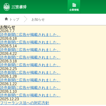
企業情報
トップ
お知らせ
三笠書房
お知らせ
2026.7.7
読売新聞に広告が掲載されました。
2026.6.18
読売新聞に広告が掲載されました。
2026.5.14
読売新聞に広告が掲載されました。
2026.4.22
読売新聞に広告が掲載されました。
2026.3.18
読売新聞に広告が掲載されました。
2026.2.25
読売新聞に広告が掲載されました。
2026.1.28
読売新聞に広告が掲載されました。
2026.1.22
読売新聞に広告が掲載されました。
2026.1.10
読売新聞に広告が掲載されました。
2025.12.23
フリーランス法への対応方針