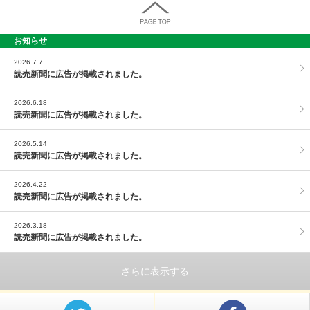
お知らせ
PAGE TOP
2026.7.7
読売新聞に広告が掲載されました。
2026.6.18
読売新聞に広告が掲載されました。
2026.5.14
読売新聞に広告が掲載されました。
2026.4.22
読売新聞に広告が掲載されました。
2026.3.18
読売新聞に広告が掲載されました。
さらに表示する