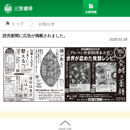
企業情報
トップ
お知らせ
三笠書房
読売新聞に広告が掲載されました。
2026.01.28