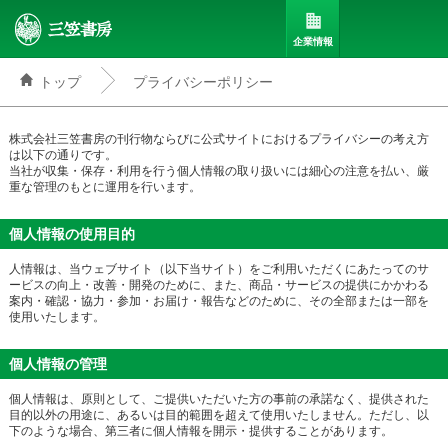
企業情報
トップ
プライバシーポリシー
三笠書房
株式会社三笠書房の刊行物ならびに公式サイトにおけるプライバシーの考え方
は以下の通りです。
当社が収集・保存・利用を行う個人情報の取り扱いには細心の注意を払い、厳
重な管理のもとに運用を行います。
個人情報の使用目的
人情報は、当ウェブサイト（以下当サイト）をご利用いただくにあたってのサ
ービスの向上・改善・開発のために、また、商品・サービスの提供にかかわる
案内・確認・協力・参加・お届け・報告などのために、その全部または一部を
使用いたします。
個人情報の管理
個人情報は、原則として、ご提供いただいた方の事前の承諾なく、提供された
目的以外の用途に、あるいは目的範囲を超えて使用いたしません。ただし、以
下のような場合、第三者に個人情報を開示・提供することがあります。