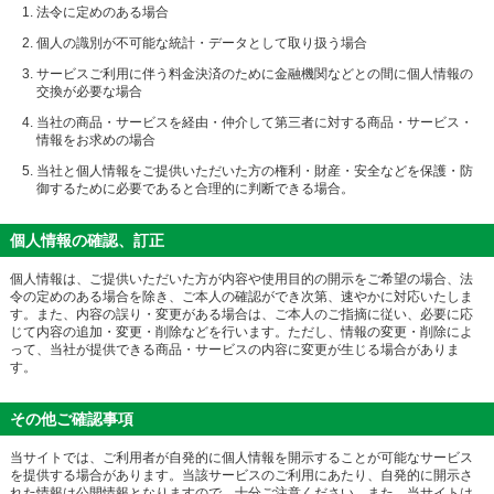
法令に定めのある場合
個人の識別が不可能な統計・データとして取り扱う場合
サービスご利用に伴う料金決済のために金融機関などとの間に個人情報の
交換が必要な場合
当社の商品・サービスを経由・仲介して第三者に対する商品・サービス・
情報をお求めの場合
当社と個人情報をご提供いただいた方の権利・財産・安全などを保護・防
御するために必要であると合理的に判断できる場合。
個人情報の確認、訂正
個人情報は、ご提供いただいた方が内容や使用目的の開示をご希望の場合、法
令の定めのある場合を除き、ご本人の確認ができ次第、速やかに対応いたしま
す。また、内容の誤り・変更がある場合は、ご本人のご指摘に従い、必要に応
じて内容の追加・変更・削除などを行います。ただし、情報の変更・削除によ
って、当社が提供できる商品・サービスの内容に変更が生じる場合がありま
す。
その他ご確認事項
当サイトでは、ご利用者が自発的に個人情報を開示することが可能なサービス
を提供する場合があります。当該サービスのご利用にあたり、自発的に開示さ
れた情報は公開情報となりますので、十分ご注意ください。また、当サイトは