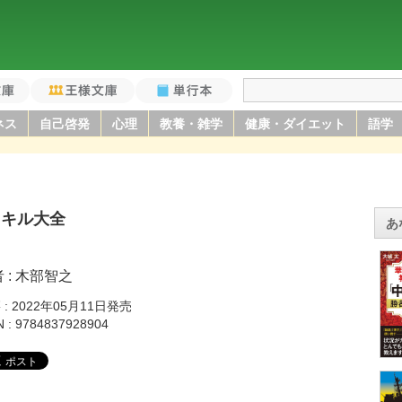
庫
王様文庫
単行本
ネス
自己啓発
心理
教養・雑学
健康・ダイエット
語学
スキル大全
あ
者
木部智之
籍
2022年05月11日発売
N
9784837928904