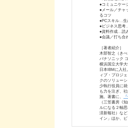
●コミュニケー
●メール／チャ
るコツ
●PCスキル…
●ビジネス思考
●資料作成…読
●会議／打ち合
［著者紹介］
木部智之（き
パナソニック 
横浜国立大学大
日本IBMに入
ィブ・プロジェ
クのソリューシ
少執行役員に就
も力を注ぎ、社
施。著書に、
『
（三笠書房《知
ルになる２軸思
済新報社）など
イン」ほか、ビ