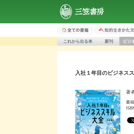
三笠書房
全ての書籍（ホ
知的生きかた文
これから出る本
新刊
ビジ
ーム）
入社１年目のビジネス
著
書
ISB