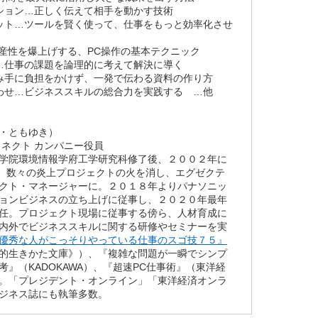
ション…正しく伝えて相手を動かす技術
ット…ツールを賢く使って、仕事をもっと効率化させ
生産性を爆上げする、PC操作の基本テクニック
…仕事の課題を論理的に考えて解決に導く
み手に負担をかけず、一発で伝わる資料の作り方
わせ…ビジネススキルの総合力を実践する …他
べ・ともゆき）
コネクト カンパニー役員
学院環境情報学府工学研究科修了後、２００２年に
社。数々の炎上プロジェクトの火を消し、エグゼクテ
クト・マネージャーに。２０１８年よりパナソニッ
ョンビジネスの立ち上げに従事し、２０２０年最年
任。プロジェクト現場に従事する傍ら、人材育成に
内外でビジネススキルに関する研修やセミナーを実
優秀な人がこっそりやっている仕事のスゴ技７５』
的生きかた文庫》）、『複雑な問題が一瞬でシンプ
考』（KADOKAWA）、『超速PC仕事術』（東洋経
。「プレジデント・オンライン」「東洋経済オンラ
ジネス誌にも執筆多数。