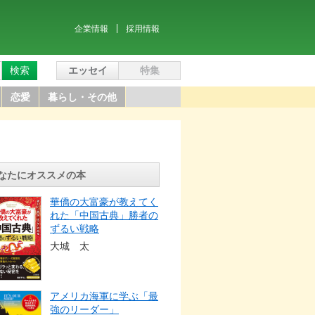
企業情報
採用情報
検索
エッセイ
特集
恋愛
暮らし・その他
なたにオススメの本
華僑の大富豪が教えてく
れた「中国古典」勝者の
ずるい戦略
大城 太
アメリカ海軍に学ぶ「最
強のリーダー」