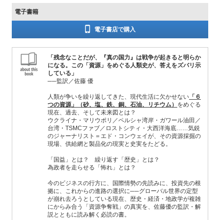
電子書籍
電子書店で購入
「残念なことだが、『真の国力』は戦争が起きると明らか
になる。この「資源」をめぐる人類史が、答えをズバリ示
している」
──監訳／佐藤 優
人類が争いを繰り返してきた、現代生活に欠かせない
「６
つの資源」（砂、塩、鉄、銅、石油、リチウム）
をめぐる
現在、過去、そして未来図とは？
ウクライナ・マリウポリ／ペルシャ湾岸・ガワール油田／
台湾・TSMCファブ／ロストシティ・大西洋海底……気鋭
のジャーナリスト＝エド・コンウェイが、その資源採掘の
現場、供給網と製品化の現実と史実をたどる。
「国益」とは？ 繰り返す「歴史」とは？
為政者を走らせる「怖れ」とは？
今のビジネスの行方に、国際情勢の先読みに、投資先の根
拠に、これからの進路の選択に──グローバル世界の定型
が崩れ去ろうとしている現在、歴史・経済・地政学が複雑
にからみ合う「資源争奪戦」の真実を、佐藤優の監訳・解
説とともに読み解く必読の書。