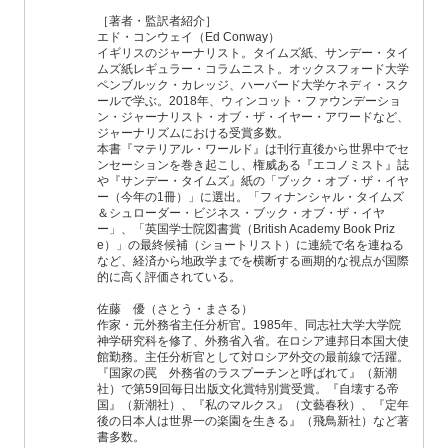
［著者・監訳者紹介］
エド・コンウェイ（Ed Conway）
イギリスのジャーナリスト。タイムズ紙、サンデー・タイ
ムズ紙レギュラー・コラムニスト。オックスフォード大学
ペンブルック・カレッジ、ハーバード大学ケネディ・スク
ールで学ぶ。2018年、ウィンコット・ファウンデーショ
ン・ジャーナリスト・オブ・ザ・イヤー・アワードなど、
ジャーナリズムにおける受賞多数。
本書『マテリアル・ワールド』は刊行直後から世界中でセ
ンセーションを巻き起こし、権威ある『エコノミスト』誌
や『サンデー・タイムズ』紙の「ブック・オブ・ザ・イヤ
ー（今年の1冊）」に選出。「フィナンシャル・タイムズ
＆シュローダー・ビジネス・ブック・オブ・ザ・イヤ
ー」、「英国学士院図書賞（British Academy Book Priz
e）」の最終候補（ショートリスト）に連続で名を連ねる
など、経済から地政学までを横断する画期的な視点が国際
的に高く評価されている。
佐藤 優（さとう・まさる）
作家・元外務省主任分析官。1985年、同志社大学大学院
神学研究科を修了、外務省入省。在ロシア連邦日本国大使
館勤務。主任分析官として対ロシア外交の最前線で活躍。
『国家の罠 外務省のラスプーチンと呼ばれて』（新潮
社）で第59回毎日出版文化賞特別賞受賞。『自壊する帝
国』（新潮社）、『私のマルクス』（文藝春秋）、『定年
後の日本人は世界一の楽園を生きる』（飛鳥新社）など著
書多数。