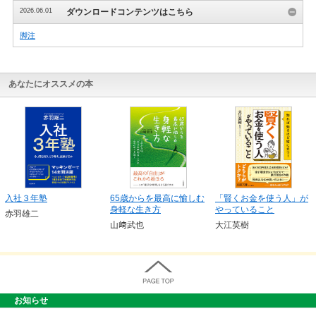
2026.06.01
ダウンロードコンテンツはこちら
脚注
あなたにオススメの本
入社３年塾
65歳からを最高に愉しむ
「賢くお金を使う人」が
身軽な生き方
やっていること
赤羽雄二
山﨑武也
大江英樹
お知らせ
PAGE TOP