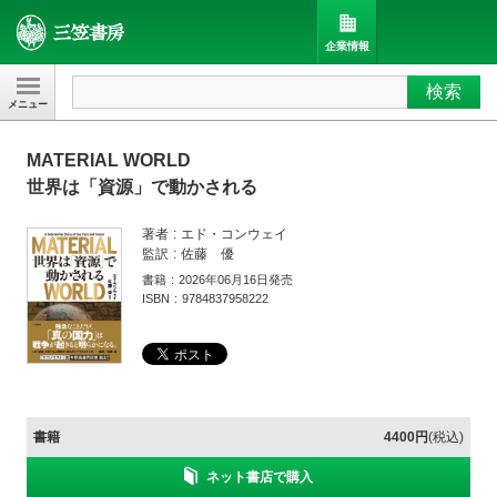
企業情報
検索
三笠書房
MATERIAL WORLD
世界は「資源」で動かされる
著者
エド・コンウェイ
監訳
佐藤 優
書籍
2026年06月16日発売
ISBN
9784837958222
書籍
4400円
(税込)
ネット書店で購入