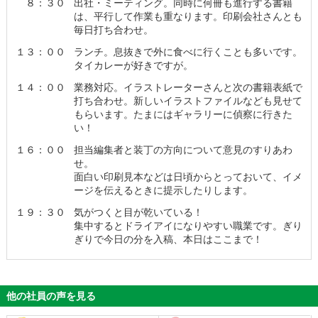
８：３０
出社・ミーティング。同時に何冊も進行する書籍
は、平行して作業も重なります。印刷会社さんとも
毎日打ち合わせ。
１３：００
ランチ。息抜きで外に食べに行くことも多いです。
タイカレーが好きですが。
１４：００
業務対応。イラストレーターさんと次の書籍表紙で
打ち合わせ。新しいイラストファイルなども見せて
もらいます。たまにはギャラリーに偵察に行きた
い！
１６：００
担当編集者と装丁の方向について意見のすりあわ
せ。
面白い印刷見本などは日頃からとっておいて、イメ
ージを伝えるときに提示したりします。
１９：３０
気がつくと目が乾いている！
集中するとドライアイになりやすい職業です。ぎり
ぎりで今日の分を入稿、本日はここまで！
他の社員の声を見る