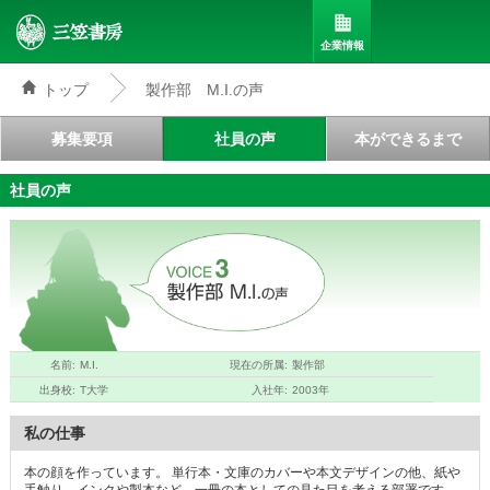
企業情報
トップ
製作部 M.I.の声
三笠書房
募集要項
社員の声
本ができるまで
社員の声
名前
M.I.
現在の所属
製作部
VOICE3
出身校
T大学
入社年
2003年
私の仕事
製作部 M.I.の声
本の顔を作っています。 単行本・文庫のカバーや本文デザインの他、紙や