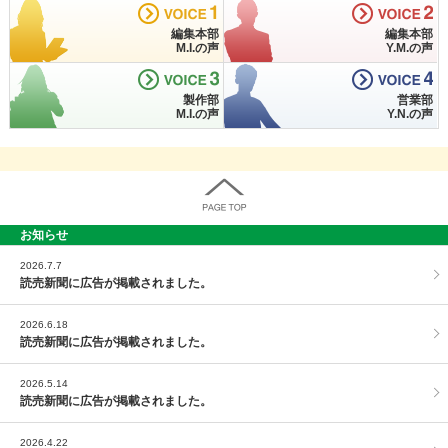
VOICE
1
VOICE
2
編集本部
編集本部
M.I.の声
Y.M.の声
VOICE
3
VOICE
4
製作部
営業部
M.I.の声
Y.N.の声
お知らせ
PAGE TOP
2026.7.7
読売新聞に広告が掲載されました。
2026.6.18
読売新聞に広告が掲載されました。
2026.5.14
読売新聞に広告が掲載されました。
2026.4.22