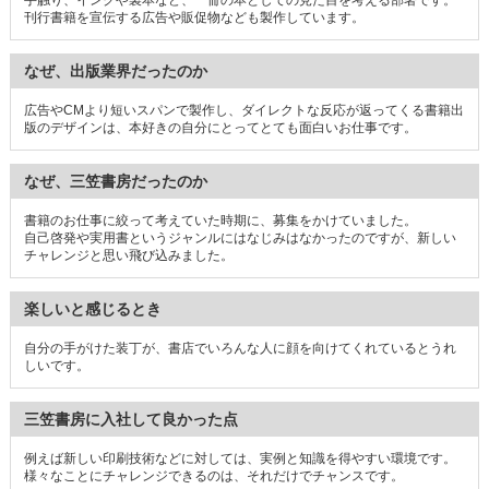
手触り、インクや製本など、一冊の本としての見た目を考える部署です。
刊行書籍を宣伝する広告や販促物なども製作しています。
なぜ、出版業界だったのか
広告やCMより短いスパンで製作し、ダイレクトな反応が返ってくる書籍出
版のデザインは、本好きの自分にとってとても面白いお仕事です。
なぜ、三笠書房だったのか
書籍のお仕事に絞って考えていた時期に、募集をかけていました。
自己啓発や実用書というジャンルにはなじみはなかったのですが、新しい
チャレンジと思い飛び込みました。
楽しいと感じるとき
自分の手がけた装丁が、書店でいろんな人に顔を向けてくれているとうれ
しいです。
三笠書房に入社して良かった点
例えば新しい印刷技術などに対しては、実例と知識を得やすい環境です。
様々なことにチャレンジできるのは、それだけでチャンスです。