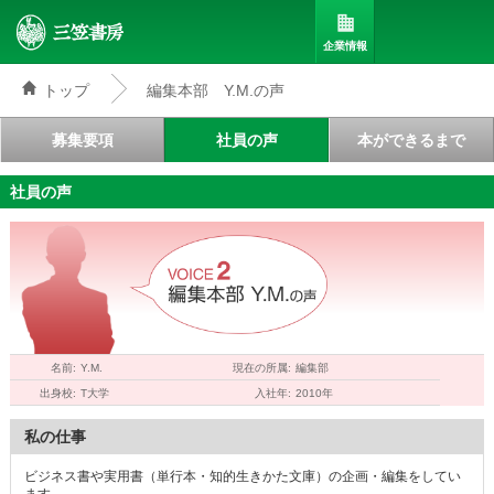
企業情報
トップ
編集本部 Y.M.の声
三笠書房
募集要項
社員の声
本ができるまで
社員の声
名前
Y.M.
現在の所属
編集部
VOICE2
出身校
T大学
入社年
2010年
私の仕事
編集本部 Y.M.の声
ビジネス書や実用書（単行本・知的生きかた文庫）の企画・編集をしてい