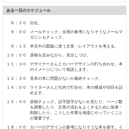
ある一日のスケジュール
８：２０
出社。
９：００
メールチェック。企画の参考になりそうなメールマ
ガジンもチェック。
９：１５
本文中の図版に使う文章・レイアウトを考える。
１０：００
原稿を読みながら、見出しつけ。
１１：３０
デザイナーさんとカバーデザインの打ち合わせ。本
のイメージについて相談します。
１２：３０
見本の本に問題がないか最終チェック。
１４：００
ライターさんと社内で打合せ。本の構成や項目を詰
めます。
１５：００
原稿チェック。誤字脱字がないか見たり、ページ数
を調整したり、文章の流れをよくするために加筆・
削除したり。こうした作業を地道にやっていくこと
が重要です。
１８：００
カバーのデザインの参考になりそうな本を探す。イ