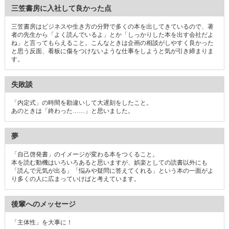
三笠書房に入社して良かった点
三笠書房はビジネスや生き方の分野で多くの本を出してきているので、著
者の先生から「よく読んでいるよ」とか「しっかりした本を出す会社だよ
ね」と言ってもらえること。こんなときは企画の相談がしやすく良かった
と思う反面、看板に傷をつけないような仕事をしようと気が引き締まりま
す。
失敗談
「内定式」の時間を勘違いして大遅刻をしたこと。
あのときは「終わった……」と思いました。
夢
「自己啓発書」のイメージが変わる本をつくること。
本を読む動機はいろいろあると思いますが、娯楽としての読書以外にも
「読んで元気が出る」「悩みや疑問に答えてくれる」という本の一面がよ
り多くの人に広まっていけばと考えています。
後輩へのメッセージ
「主体性」を大事に！