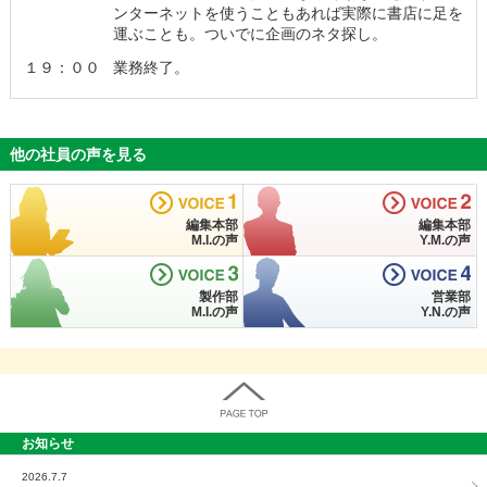
ンターネットを使うこともあれば実際に書店に足を
運ぶことも。ついでに企画のネタ探し。
１９：００
業務終了。
他の社員の声を見る
VOICE
1
VOICE
2
編集本部
編集本部
M.I.の声
Y.M.の声
VOICE
3
VOICE
4
製作部
営業部
M.I.の声
Y.N.の声
お知らせ
PAGE TOP
2026.7.7