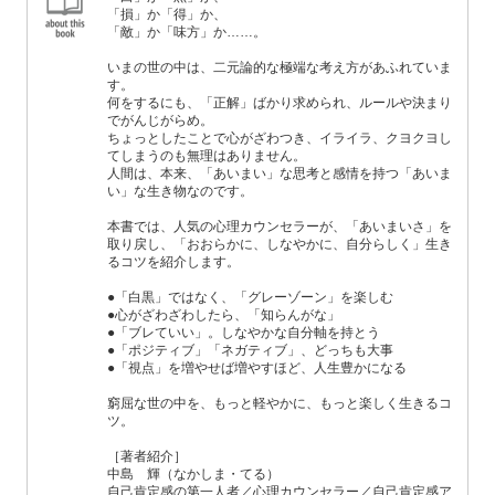
「損」か「得」か、
「敵」か「味方」か……。
いまの世の中は、二元論的な極端な考え方があふれていま
す。
何をするにも、「正解」ばかり求められ、ルールや決まり
でがんじがらめ。
ちょっとしたことで心がざわつき、イライラ、クヨクヨし
てしまうのも無理はありません。
人間は、本来、「あいまい」な思考と感情を持つ「あいま
い」な生き物なのです。
本書では、人気の心理カウンセラーが、「あいまいさ」を
取り戻し、「おおらかに、しなやかに、自分らしく」生き
るコツを紹介します。
●「白黒」ではなく、「グレーゾーン」を楽しむ
●心がざわざわしたら、「知らんがな」
●「ブレていい」。しなやかな自分軸を持とう
●「ポジティブ」「ネガティブ」、どっちも大事
●「視点」を増やせば増やすほど、人生豊かになる
窮屈な世の中を、もっと軽やかに、もっと楽しく生きるコ
ツ。
［著者紹介］
中島 輝（なかしま・てる）
自己肯定感の第一人者／心理カウンセラー／自己肯定感ア