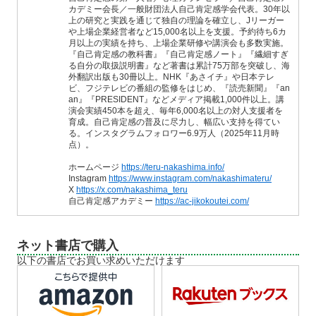
カデミー会長／一般財団法人自己肯定感学会代表。30年以
上の研究と実践を通じて独自の理論を確立し、Jリーガー
や上場企業経営者など15,000名以上を支援。予約待ち6カ
月以上の実績を持ち、上場企業研修や講演会も多数実施。
『自己肯定感の教科書』『自己肯定感ノート』『繊細すぎ
る自分の取扱説明書』など著書は累計75万部を突破し、海
外翻訳出版も30冊以上。NHK『あさイチ』や日本テレ
ビ、フジテレビの番組の監修をはじめ、『読売新聞』『an
an』『PRESIDENT』などメディア掲載1,000件以上。講
演会実績450本を超え、毎年6,000名以上の対人支援者を
育成。自己肯定感の普及に尽力し、幅広い支持を得てい
る。インスタグラムフォロワー6.9万人（2025年11月時
点）。
ホームページ
https://teru-nakashima.info/
Instagram
https://www.instagram.com/nakashimateru/
X
https://x.com/nakashima_teru
自己肯定感アカデミー
https://ac-jikokoutei.com/
ネット書店で購入
以下の書店でお買い求めいただけます