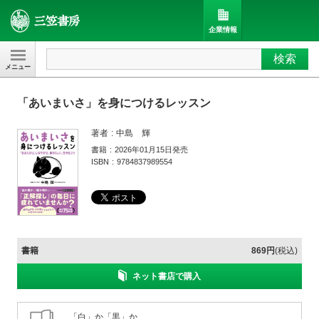
企業情報
検索
三笠書房
「あいまいさ」を身につけるレッスン
著者
中島 輝
書籍
2026年01月15日発売
ISBN
9784837989554
書籍
869円
(税込)
ネット書店で購入
「白」か「黒」か、