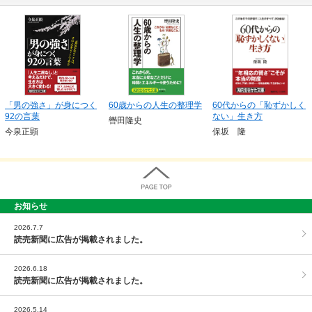
「男の強さ」が身につく
60歳からの人生の整理学
60代からの「恥ずかしく
92の言葉
ない」生き方
轡田隆史
今泉正顕
保坂 隆
お知らせ
PAGE TOP
2026.7.7
読売新聞に広告が掲載されました。
2026.6.18
読売新聞に広告が掲載されました。
2026.5.14