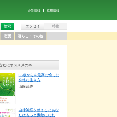
企業情報
採用情報
検索
エッセイ
特集
恋愛
暮らし・その他
なたにオススメの本
65歳からを最高に愉しむ
身軽な生き方
山﨑武也
自律神経を整えるとあな
たはもっと素敵になれ