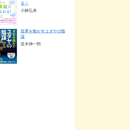
る！
小林弘幸
世界を動かすユダヤの陰
謀
並木伸一郎