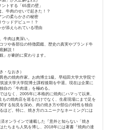
メントする「65度の壁」
は、牛肉のせいで起きた！？
アンの柔らかさの秘密
リウッドデビュー！？
ンが添えられている理由
、牛肉は奥深い。
コツや各部位の特徴図鑑、歴史の真実やブランド牛
底解説！
観」が劇的に変わります。
き・なおき）
異色の焼肉作家。お肉博士1級。早稲田大学大学院で
、筑波大学大学院博士課程後期を中退。現在は企業に
独自の「牛肉道」を極める。
ではなく、2005年に本格的に焼肉にハマって以来、
以上もの焼肉店を巡るだけでなく、生産現場にまで足を
関する知見を深め、肉の焼き方や部位の特性を独自
るほど。特に、焼き方のユニークなネーミングには
洋経済オンラインで連載した『意外と知らない「焼き
はたちまち人気を博し、2018年には著書『焼肉の達