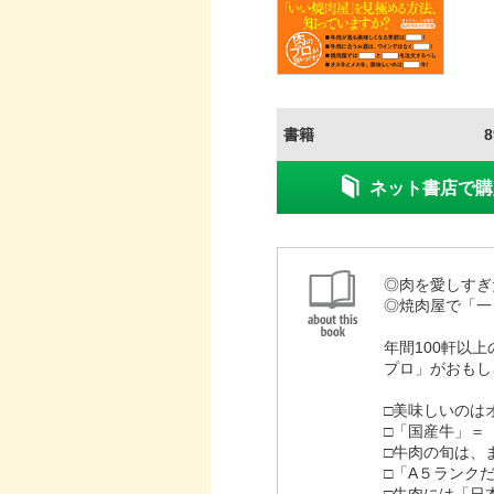
書籍
ネット書店で購
◎肉を愛しすぎ
◎焼肉屋で「一
年間100軒以
プロ」がおもし
□美味しいのは
□「国産牛」＝
□牛肉の旬は、
□「A５ランク
□牛肉には「日