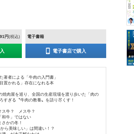
891円
(税込)
電子書籍
入
電子書店で購入
た著者による「牛肉の入門書」
目置かれる」存在になれる本
上の焼肉屋を巡り、全国の生産現場を渡り歩いた「肉の
ろすぎる〝牛肉の教養〟を語り尽くす！
オス牛？ メス牛？
「和牛」ではない
まさかの冬！
だから美味しい」は間違い！？
本酒」が大正解なわけ