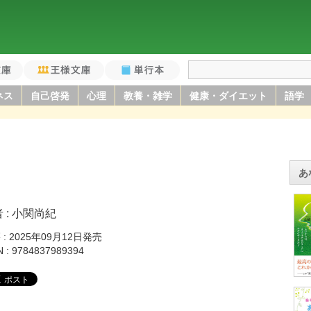
庫
王様文庫
単行本
ネス
自己啓発
心理
教養・雑学
健康・ダイエット
語学
あ
者
小関尚紀
籍
2025年09月12日発売
N
9784837989394