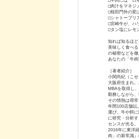
□肉汁をマネジ
□桜田門外の変
□シャトーブリ
□宮崎牛が、ハ
□タン塩にレモ
知れば知るほど
美味しく食べる
の秘密などを徹
あなたの「牛肉
［著者紹介］
小関尚紀（こせ
大阪府生まれ。
MBAを取得し
勤務しながら、
その情熱は尋常
年間100店舗
運び、牛や餌に
に研究・分析す
センスが光る。
2016年に東
肉」の新常識』