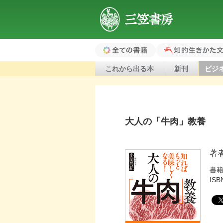
三笠書房
全ての書籍（ホ
知的生きかた文
これから出る本
新刊
ビジ
ーム）
大人の「牛肉」教養
著
書
ISB