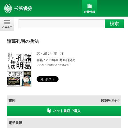
企業情報
検索
三笠書房
諸葛孔明の兵法
訳・編
守屋 洋
書籍
2023年08月16日発売
ISBN
9784837988380
書籍
935円
(税込)
ネット書店で購入
電子書籍