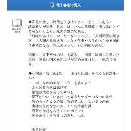
電子書店で購入
◆変化の激しい時代を生き抜くヒントがここにある！
諸葛孔明が語る「兵法」は、たんなる戦略・用兵論にとど
まらないところが最大の魅力である。
「組織のあり方」や「リーダーシップ」「人間関係の築き
方」「人間の見抜き方」…など仕事や人生のあらゆる場面
で参考になる、珠玉のメッセージが満載なのだ。
劉備に「天下三分の計」を説き、「蜀漢」建国へと導いた
軍師・諸葛孔明の異才ぶりが詰め込まれた、「魂の兵法
書」！
◆孔明流「負けぬ戦い」「優れた組織」をつくる絶対ルー
ル！
・「城」を攻めるな、「心」を攻めよ！
・よく敗るる者は滅びず
・治世は大徳をもってすべし
・部下がついていきたいと思うリーダーの５つの条件
・攻めるべき１０の敵、攻めてはいけない５つの敵
・出陣の前になすべき、１５の準備行動
・勝敗の帰趨を占う１２のポイント
・国を危うくする５つの過ち …他
［著者紹介］