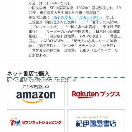
守屋 洋（もりや・ひろし）
中国文学者。SBI大学院教授。1932年、宮城県生まれ。19
60年、東京都立大学中国文学科修士課程修了。
主な著訳書に
『孫子の兵法』
『兵法三十六計』
（以上、
三笠書房《知的生きかた文庫》）、『「老子」の人間学』
（プレジデント社）、『中国古典の名言録』（東洋経済新
報社）、『リーダーのための中国古典』（日本経済新聞出
版社）、『［決定版］菜根譚』（PHP研究所）、『黄昏三
国志』（KADOKAWA）、『現代人の古典シリーズ 呻吟
語』（徳間書店）、『ピンチこそチャンス』（小学館）、
『世界最高の処世術 菜根譚』（SBクリエイティブ）な
ど多数ある。
ネット書店で購入
以下の書店でお買い求めいただけます