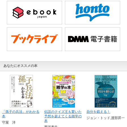
あなたにオススメの本
「孫子の兵法」がわかる
伝説のクイズ王も驚いた
自分を鍛える！
本
予想を超えてくる雑学の
ジョン・トッド,渡部昇一
本
守屋 洋
西沢泰生