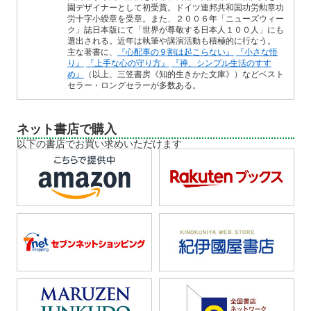
園デザイナーとして初受賞。ドイツ連邦共和国功労勲章功
労十字小綬章を受章。また、２００６年「ニューズウィー
ク」誌日本版にて「世界が尊敬する日本人１００人」にも
選出される。近年は執筆や講演活動も積極的に行なう。
主な著書に、
『心配事の９割は起こらない』
『小さな悟
り』
『上手な心の守り方』
『禅、シンプル生活のすす
め』
（以上、三笠書房《知的生きかた文庫》）などベスト
セラー・ロングセラーが多数ある。
ネット書店で購入
以下の書店でお買い求めいただけます