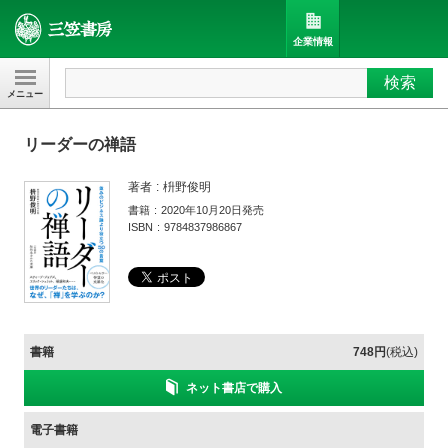
企業情報
検索
三笠書房
リーダーの禅語
著者
枡野俊明
書籍
2020年10月20日発売
ISBN
9784837986867
書籍
748円
(税込)
ネット書店で購入
電子書籍