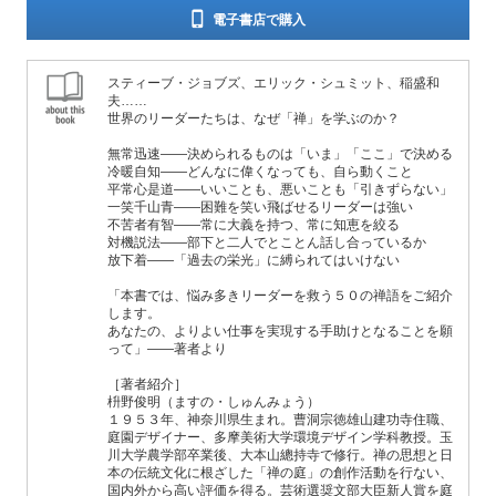
電子書店で購入
スティーブ・ジョブズ、エリック・シュミット、稲盛和
夫……
世界のリーダーたちは、なぜ「禅」を学ぶのか？
無常迅速――決められるものは「いま」「ここ」で決める
冷暖自知――どんなに偉くなっても、自ら動くこと
平常心是道――いいことも、悪いことも「引きずらない」
一笑千山青――困難を笑い飛ばせるリーダーは強い
不苦者有智――常に大義を持つ、常に知恵を絞る
対機説法――部下と二人でとことん話し合っているか
放下着――「過去の栄光」に縛られてはいけない
「本書では、悩み多きリーダーを救う５０の禅語をご紹介
します。
あなたの、よりよい仕事を実現する手助けとなることを願
って」――著者より
［著者紹介］
枡野俊明（ますの・しゅんみょう）
１９５３年、神奈川県生まれ。曹洞宗徳雄山建功寺住職、
庭園デザイナー、多摩美術大学環境デザイン学科教授。玉
川大学農学部卒業後、大本山總持寺で修行。禅の思想と日
本の伝統文化に根ざした「禅の庭」の創作活動を行ない、
国内外から高い評価を得る。芸術選奨文部大臣新人賞を庭