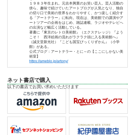
１９８３年生まれ。元吉本興業のお笑い芸人。芸人活動の
傍ら、趣味で続けていたアートブログが人気となり、独自
の切り口で美術の世界をわかりやすく、かつ楽しく紹介す
る「アートテラー」に転向。現在は、美術館での講演やア
ートツアーの企画をはじめ、雑誌連載、ラジオやテレビへ
の出演など幅広く活動している。
著書に『東京のレトロ美術館』（エクスナレッジ）『よう
こそ！ 西洋絵画の流れがラクラク頭に入る美術館へ』
（誠文堂新光社）『こども国宝びっくりずかん』（小学
館）がある。
公式ブログ：アートテラー・とに～の【ここにしかない美
術室】
https://ameblo.jp/artony/
ネット書店で購入
以下の書店でお買い求めいただけます