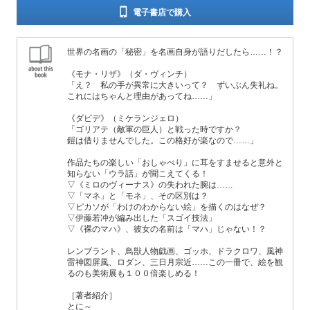
電子書店で購入
世界の名画の「秘密」を名画自身が語りだしたら……！？
《モナ・リザ》（ダ・ヴィンチ）
「え？ 私の手が異常に大きいって？ ずいぶん失礼ね。
これにはちゃんと理由があってね……」
《ダビデ》（ミケランジェロ）
「ゴリアテ（敵軍の巨人）と戦った時ですか？
鎧は借りませんでした。この格好が楽なので……」
作品たちの楽しい「おしゃべり」に耳をすませると意外と
知らない「ウラ話」が聞こえてくる！
▽《ミロのヴィーナス》の失われた腕は……
▽「マネ」と「モネ」、その区別は？
▽ピカソが「わけのわからない絵」を描くのはなぜ？
▽伊藤若冲が編み出した「スゴイ技法」
▽《裸のマハ》、彼女の名前は「マハ」じゃない！？
レンブラント、鳥獣人物戯画、ゴッホ、ドラクロワ、風神
雷神図屏風、ロダン、三日月宗近……この一冊で、絵を観
るのも美術展も１００倍楽しめる！
［著者紹介］
とに～