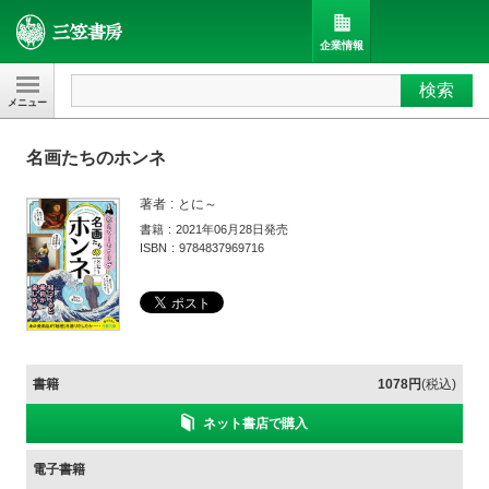
企業情報
検索
三笠書房
名画たちのホンネ
著者
とに～
書籍
2021年06月28日発売
ISBN
9784837969716
書籍
1078円
(税込)
ネット書店で購入
電子書籍