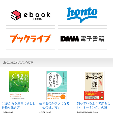
あなたにオススメの本
65歳からを最高に愉しむ
生きるのがラクになる
知っているようで知らな
身軽な生き方
「心の洗い方」
い「ネーミング」の謎
山﨑武也
枡野俊明
博学面白倶楽部