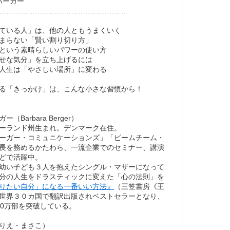
バーガー
………………………………………………
ている人」は、他の人ともうまくいく
まらない「賢い割り切り方」
という素晴らしいパワーの使い方
せな気分」を立ち上げるには
人生は「やさしい場所」に変わる
る「きっかけ」は、こんな小さな習慣から！
（Barbara Berger）
ーランド州生まれ。デンマーク在住。
ーガー・コミュニケーションズ」「ビームチーム・
長を務めるかたわら、一流企業でのセミナー、講演
どで活躍中。
幼い子ども３人を抱えたシングル・マザーになって
分の人生をドラスティックに変えた「心の法則」を
りたい自分」になる一番いい方法』
（三笠書房《王
世界３０カ国で翻訳出版されベストセラーとなり、
50万部を突破している。
りえ・まさこ）