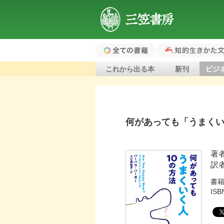
三笠書房
全ての書籍（ホ
知的生きかた文
これから出る本
新刊
ビジ
ーム）
何があっても「うまくい
著
訳
書
ISB