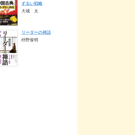
ずるい戦略
大城 太
リーダーの禅語
枡野俊明