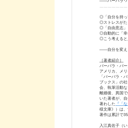
――バーバラ･
…………………
◎「自分を持っ
◎ストレスがた
◎「自由意志」
◎自動的に「幸
◎こう考えると
――自分を変え
［著者紹介］
バーバラ・バーガー
アメリカ、メリ
「バーバラ・バ
ブックス」の社
会、執筆活動な
離婚後、異国で
いた著者が、自
著わした
『「な
様文庫》）は、
著作は累計で3
入江真佐子（い