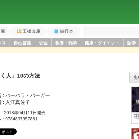
庫
王様文庫
単行本
ネス
自己啓発
心理
教養・雑学
健康・ダイエット
語学
く人」10の方法
あ
者
バーバラ・バーガー
者
入江真佐子
籍
2018年04月11日発売
N
9784837957881