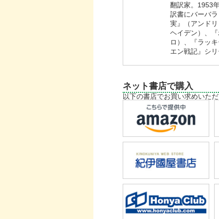
翻訳家。195
訳書にバーバラ
実』（アンドリ
ヘイデン）、『
ロ）、『ラッキ
エン戦記』シリ
ネット書店で購入
以下の書店でお買い求めいただ