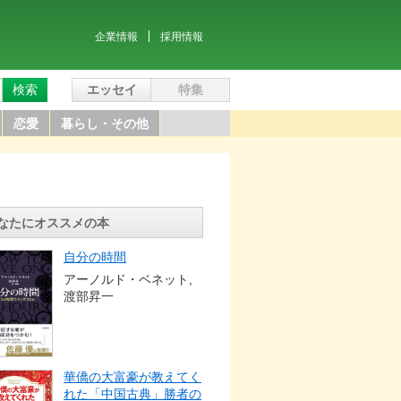
企業情報
採用情報
検索
エッセイ
特集
恋愛
暮らし・その他
なたにオススメの本
自分の時間
アーノルド・ベネット,
渡部昇一
華僑の大富豪が教えてく
れた「中国古典」勝者の