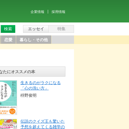
企業情報
採用情報
検索
エッセイ
特集
恋愛
暮らし・その他
なたにオススメの本
生きるのがラクになる
「心の洗い方」
枡野俊明
伝説のクイズ王も驚いた
予想を超えてくる雑学の