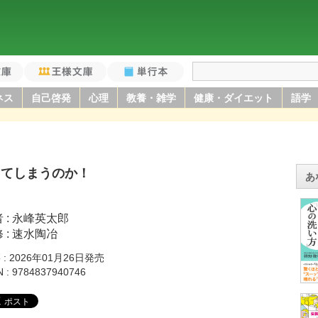
庫
王様文庫
単行本
ネス
自己啓発
心理
教養・雑学
健康・ダイエット
語学
してしまうのか！
あ
者
永峰英太郎
修
速水陶冶
籍
2026年01月26日発売
N
9784837940746