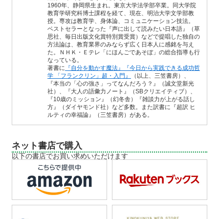
1960年、静岡県生まれ。東京大学法学部卒業。同大学院
教育学研究科博士課程を経て、現在、明治大学文学部教
授。専攻は教育学、身体論、コミュニケーション技法。
ベストセラーとなった『声に出して読みたい日本語』（草
思社、毎日出版文化賞特別賞受賞）などで提唱した独自の
方法論は、教育業界のみならず広く日本人に感銘を与え
た。ＮＨＫ・Ｅテレ「にほんごであそぼ」の総合指導も行
なっている。
著書に
『自分を動かす魔法』
『今日から実践できる成功哲
学 「フランクリン」超・入門』
（以上、三笠書房）、
『本当の「心の強さ」ってなんだろう？』（誠文堂新光
社）、『大人の語彙力ノート』（SBクリエイティブ）、
『10歳のミッション』（幻冬舎）『雑談力が上がる話し
方』（ダイヤモンド社）など多数。また訳書に『超訳 ヒ
ルティの幸福論』（三笠書房）がある。
ネット書店で購入
以下の書店でお買い求めいただけます