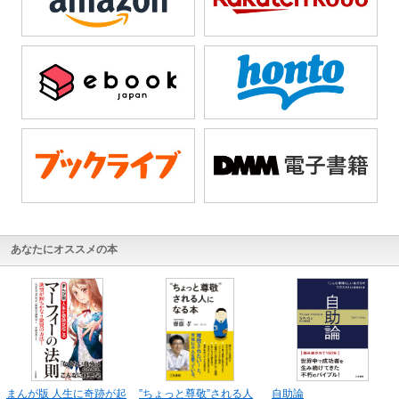
あなたにオススメの本
まんが版 人生に奇跡が起
”ちょっと尊敬”される人
自助論