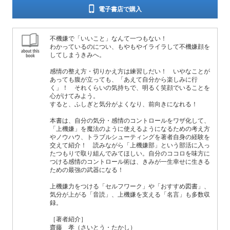
電子書店で購入
不機嫌で「いいこと」なんて一つもない！
わかっているのについ、もやもやイライラして不機嫌顔を
してしまうきみへ。
感情の整え方・切りかえ方は練習しだい！ いやなことが
あっても腹が立っても、「あえて自分から楽しみに行
く」！ それくらいの気持ちで、明るく笑顔でいることを
心がけてみよう。
すると、ふしぎと気分がよくなり、前向きになれる！
本書は、自分の気分・感情のコントロールをワザ化して、
「上機嫌」を魔法のように使えるようになるための考え方
やノウハウ、トラブルシューティングを著者自身の経験を
交えて紹介！ 読みながら「上機嫌部」という部活に入っ
たつもりで取り組んでみてほしい。自分のココロを味方に
つける感情のコントロール術は、きみが一生幸せに生きる
ための最強の武器になる！
上機嫌力をつける「セルフワーク」や「おすすめ図書」、
気分が上がる「音読」、上機嫌を支える「名言」も多数収
録。
［著者紹介］
齋藤 孝（さいとう・たかし）