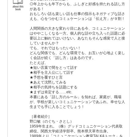
◎年上からも年下からも、ふしぎと好感を持たれる話し方
がある！
おもしろい話も楽しい話も仕事の指示もネガティブな話さ
えも、心をつかむコミュケーションは「伝え方」が９割！
人間関係の大きな変わり目にある今、コミュニケーション
はややこしくなる一方。個人的な話や立ち入った話題に必
要以上に触れてはいけない。あなたもそんな感覚で人と接
していませんか？
でも、それではもったいない！
どんな関係でも、どんな環境でも、お互いが心地よく楽し
く会話が続く「話し方」はあるのです。
たとえば、
★短い言葉で間をとって話す
★相手を主人公にして話す
★予想を覆すひと言
★あえて沈黙してみる
★相手の気持ちを話題にする
★まずは肯定する……etc.
本書にある「話し方のルール」を知れば、家庭が、職場
が、学校が楽しいコミュニケーションであふれ、幸せな人
生までも手に入ることでしょう！
［著者紹介］
野口敏（のぐち・さとし）
1959年生まれ。（株）グッドコミュニケーション代表取
締役。関西大学経済学部卒。熊本県天草市出身。
1989年より「コミュニケーション教室TALK&トーク」を