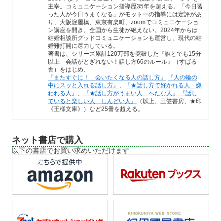
主宰。コミュニケーション指導歴35年を超える。「今日習
った人が今日うまくなる」がモットーの指導には定評があ
り、大阪淀屋橋、東京有楽町、zoomでコミュニケーショ
ン講座を開き、全国から生徒が絶えない。2024年からは
結婚相談所グッドコミュニケーションも運営し、現代の結
婚難打開に尽力している。
著書は、シリーズ累計120万部を突破した『誰とでも15分
以上 会話がとぎれない！話し方66のルール』（すばる
舎）をはじめ、
『またすぐに！ 会いたくなる人の話し方』
『人の輪の
中にスッと入れる話し方』
、
『★話し方で好かれる人 嫌
われる人』
、
『★話し方がうまい人 へたな人』
『話し
ていると楽しい人 しんどい人』
（以上、三笠書房、★印
《王様文庫》）など25冊を超える。
ネット書店で購入
以下の書店でお買い求めいただけます