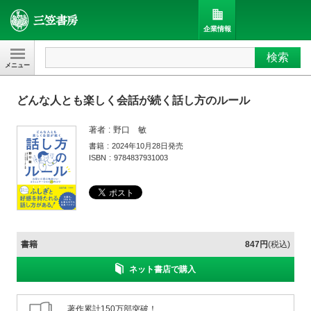
企業情報
検索
三笠書房
どんな人とも楽しく会話が続く話し方のルール
著者
野口 敏
書籍
2024年10月28日発売
ISBN
9784837931003
書籍
847円
(税込)
ネット書店で購入
著作累計150万部突破！