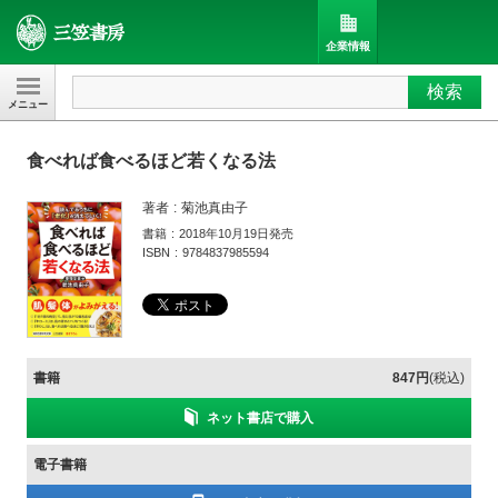
企業情報
検索
三笠書房
食べれば食べるほど若くなる法
著者
菊池真由子
書籍
2018年10月19日発売
ISBN
9784837985594
書籍
847円
(税込)
ネット書店で購入
電子書籍