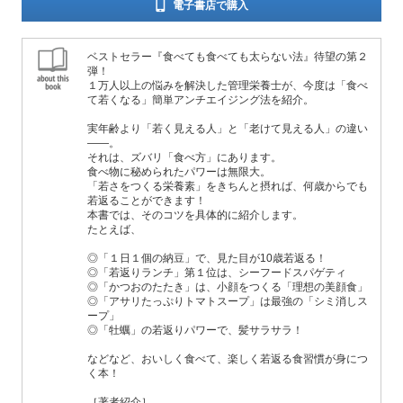
電子書店で購入
ベストセラー『食べても食べても太らない法』待望の第２
弾！
１万人以上の悩みを解決した管理栄養士が、今度は「食べ
て若くなる」簡単アンチエイジング法を紹介。
実年齢より「若く見える人」と「老けて見える人」の違い
――。
それは、ズバリ「食べ方」にあります。
食べ物に秘められたパワーは無限大。
「若さをつくる栄養素」をきちんと摂れば、何歳からでも
若返ることができます！
本書では、そのコツを具体的に紹介します。
たとえば、
◎「１日１個の納豆」で、見た目が10歳若返る！
◎「若返りランチ」第１位は、シーフードスパゲティ
◎「かつおのたたき」は、小顔をつくる「理想の美顔食」
◎「アサリたっぷりトマトスープ」は最強の「シミ消しス
ープ」
◎「牡蠣」の若返りパワーで、髪サラサラ！
などなど、おいしく食べて、楽しく若返る食習慣が身につ
く本！
［著者紹介］