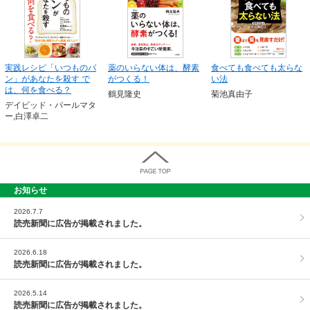
実践レシピ「いつものパ
薬のいらない体は、酵素
食べても食べても太らな
ン」があなたを殺す で
がつくる！
い法
は、何を食べる？
鶴見隆史
菊池真由子
デイビッド・パールマタ
ー,白澤卓二
お知らせ
PAGE TOP
2026.7.7
読売新聞に広告が掲載されました。
2026.6.18
読売新聞に広告が掲載されました。
2026.5.14
読売新聞に広告が掲載されました。