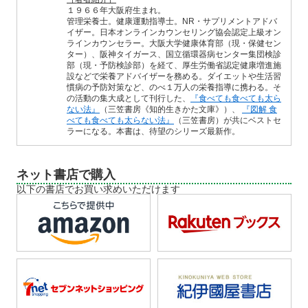
１９６６年大阪府生まれ。
管理栄養士。健康運動指導士。NR・サプリメントアドバ
イザー。日本オンラインカウンセリング協会認定上級オン
ラインカウンセラー。大阪大学健康体育部（現・保健セン
ター）、阪神タイガース、国立循環器病センター集団検診
部（現・予防検診部）を経て、厚生労働省認定健康増進施
設などで栄養アドバイザーを務める。ダイエットや生活習
慣病の予防対策など、のべ１万人の栄養指導に携わる。そ
の活動の集大成として刊行した、
『食べても食べても太ら
ない法』
（三笠書房《知的生きかた文庫》）、
『図解 食
べても食べても太らない法』
（三笠書房）が共にベストセ
ラーになる。本書は、待望のシリーズ最新作。
ネット書店で購入
以下の書店でお買い求めいただけます