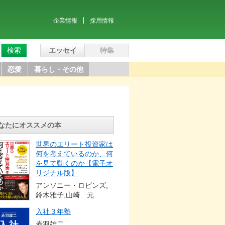
企業情報
採用情報
検索
エッセイ
特集
恋愛
暮らし・その他
なたにオススメの本
世界のエリート投資家は
何を考えているのか、何
を見て動くのか【電子オ
リジナル版】
アンソニー・ロビンズ,
鈴木雅子,山崎 元
入社３年塾
赤羽雄二