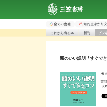
三笠書房
全ての書籍（ホ
知的生きかた文
これから出る本
新刊
ビジ
ーム）
頭のいい説明「すぐで
著
書
ISB