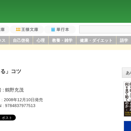
庫
王様文庫
単行本
ネス
自己啓発
心理
教養・雑学
健康・ダイエット
語学
きる」コツ
あ
者
鶴野充茂
籍
2008年12月10日発売
N
9784837977513