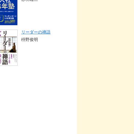
リーダーの禅語
枡野俊明