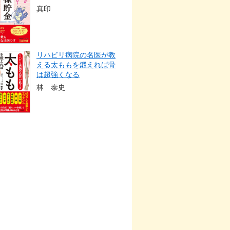
真印
リハビリ病院の名医が教
える太ももを鍛えれば骨
は超強くなる
林 泰史