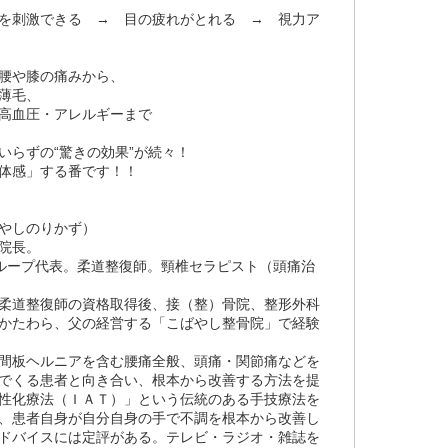
を刺激できる → 目の疲れがとれる → 視力ア
腰や膝の痛みから、
薄毛、
高血圧・アレルギーまで
いらずの“驚きの効果”が続々！
体感」する番です！！
やしのりかず）
院長。
ループ代表。柔道整復師。頸椎セラピスト（頭痛治
柔道整復師の資格取得後、接（整）骨院、整形外科
かたわら、父の経営する「こばやし整骨院」で経験
間板ヘルニアを含む腰痛全般、頭痛・関節痛などを
でくる患者と向き合い、根本から改善する方法を提
性化療法（ＩＡＴ）」という伝統のある手技療法を
、患者自身が自分自身の手で不調を根本から改善し
ドバイスには定評がある。テレビ・ラジオ・雑誌を