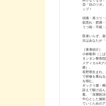
みがなくなる！
⑤「目のツボ」
ップ！
頭痛・肩コリ・
肌荒れ・肥満・
うつ病・不眠・
医者いらず、薬
次はあなたが「
［著者紹介］
小林敬和（こば
タンタン整骨院
メディカルKグ
療）。
長野県生まれ。
で研修を重ねる
を積む。
ギックリ腰・椎
訴えて駆け込ん
案。「深層筋活
中心とした施術
ていくためのア