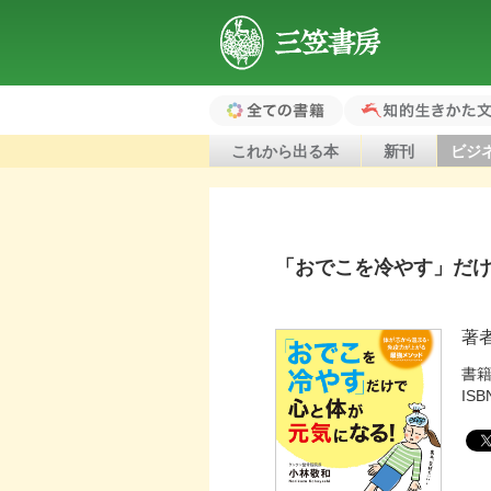
三笠書房
全ての書籍（ホ
知的生きかた文
これから出る本
新刊
ビジ
ーム）
「おでこを冷やす」だ
著
書
ISB