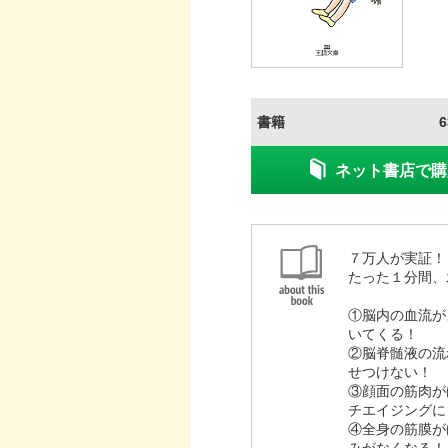
書籍
ネット書店で購
７万人が実証
たった１分間、
①脳内の血流が
い
②脳脊髄液の流
せつけない！
③顔面の筋肉が
チエイジングに
④全身の筋膜が