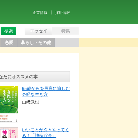
企業情報
採用情報
検索
エッセイ
特集
恋愛
暮らし・その他
なたにオススメの本
65歳からを最高に愉しむ
身軽な生き方
山﨑武也
いいことが次々やってく
る！「神様貯金」