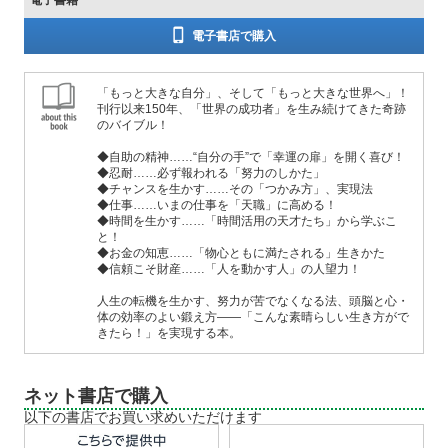
電子書籍
電子書店で購入
「もっと大きな自分」、そして「もっと大きな世界へ」！
刊行以来150年、「世界の成功者」を生み続けてきた奇跡
のバイブル！
◆自助の精神……“自分の手”で「幸運の扉」を開く喜び！
◆忍耐……必ず報われる「努力のしかた」
◆チャンスを生かす……その「つかみ方」、実現法
◆仕事……いまの仕事を「天職」に高める！
◆時間を生かす……「時間活用の天才たち」から学ぶこ
と！
◆お金の知恵……「物心ともに満たされる」生きかた
◆信頼こそ財産……「人を動かす人」の人望力！
人生の転機を生かす、努力が苦でなくなる法、頭脳と心・
体の効率のよい鍛え方――「こんな素晴らしい生き方がで
きたら！」を実現する本。
ネット書店で購入
以下の書店でお買い求めいただけます