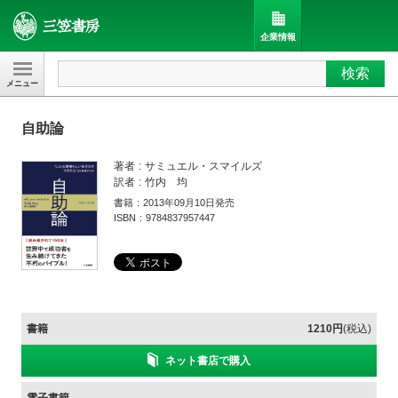
企業情報
検索
三笠書房
自助論
著者
サミュエル・スマイルズ
訳者
竹内 均
書籍
2013年09月10日発売
ISBN
9784837957447
書籍
1210円
(税込)
ネット書店で購入