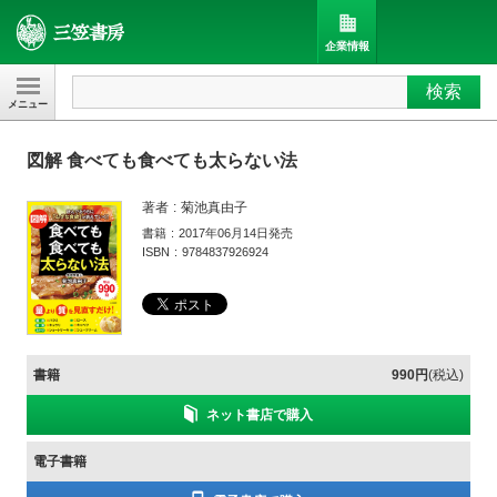
企業情報
検索
三笠書房
図解 食べても食べても太らない法
著者
菊池真由子
書籍
2017年06月14日発売
ISBN
9784837926924
書籍
990円
(税込)
ネット書店で購入
電子書籍