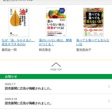
なぜ「油」をかえると、
薬のいらない体は、酵素
食べても食べても太らな
長生きできるのか
がつくる！
い法
藤田紘一郎
鶴見隆史
菊池真由子
お知らせ
PAGE TOP
2026.7.7
読売新聞に広告が掲載されました。
2026.6.18
読売新聞に広告が掲載されました。