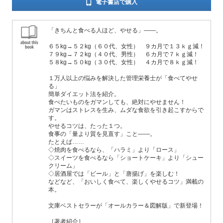
電子書店で購入
「きちんと食べる人ほど、やせる」――。
６５kg→５２kg（６０代、女性） ９カ月で１３ｋｇ減！
７９kg→７２kg（４０代、男性） ６カ月で７ｋｇ減！
５８kg→５０kg（３０代、女性） ４カ月で８ｋｇ減！
１万人以上の悩みを解決した管理栄養士が「食べてやせ
る」
簡単ダイエット法を紹介。
食べたいものをガマンしても、絶対にやせません！
ガマンはストレスを生み、ムダな食欲を引き起こすからで
す。
やせるコツは、たった１つ。
食事の「量より質を見直す」こと――。
たとえば……
◇焼肉を食べるなら、「ハラミ」より「ロース」
◇スイーツを食べるなら「ショートケーキ」より「シュー
クリーム」
◇居酒屋では「ビール」と「唐揚げ」を楽しむ！
などなど、「おいしく食べて、楽しくやせるコツ」満載の
本。
文庫ベストセラーが「オールカラー＆図解版」で新登場！
［著者紹介］