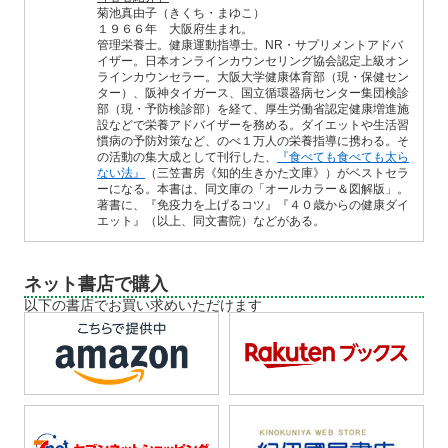
菊池真由子（きくち・まゆこ）
１９６６年 大阪府生まれ。
管理栄養士。健康運動指導士。NR・サプリメントアドバ
イザー。日本オンラインカウンセリング協会認定上級オン
ラインカウンセラー。大阪大学健康体育部（現・保健セン
ター）、阪神タイガース、国立循環器病センター集団検診
部（現・予防検診部）を経て、厚生労働省認定健康増進施
設などで栄養アドバイザーを務める。ダイエットや生活習
慣病の予防対策など、のべ１万人の栄養指導に携わる。そ
の活動の集大成として刊行した、
『食べても食べても太ら
ない法』
（三笠書房《知的生きかた文庫》）がベストセラ
ーになる。本書は、同文庫の「オールカラー＆図解版」。
著書に、『免疫力を上げるコツ』『４０歳からの健康ダイ
エット』（以上、同文書院）などがある。
ネット書店で購入
以下の書店でお買い求めいただけます