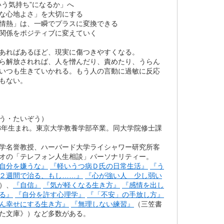
いう気持ち”になるか」へ
な心地よさ」を大切にする
情熱」は、一瞬でプラスに変換できる
関係をポジティブに変えていく
あればあるほど、現実に傷つきやすくなる。
ら解放されれば、人を憎んだり、責めたり、うらん
いつも生きていかれる。もう人の言動に過敏に反応
もない。
う・たいぞう）
38年生まれ。東京大学教養学部卒業。同大学院修士課
学名誉教授、ハーバード大学ライシャワー研究所客
オの「テレフォン人生相談」パーソナリティー。
自分を嫌うな』
『軽いうつ病Ｄ氏の日常生活』
『う
２週間で治る、もし……』
『心が強い人 少し弱い
）、
『自信』
『気が軽くなる生き方』
『感情を出し
る』
『自分を許す心理学』
『「不安」の手放し方』
ん幸せにする生き方』
『無理しない練習』
（三笠書
た文庫》）など多数がある。