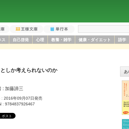
庫
王様文庫
単行本
ネス
自己啓発
心理
教養・雑学
健康・ダイエット
語学
ことしか考えられないのか
あ
者
加藤諦三
籍
2016年09月07日発売
N
9784837926467