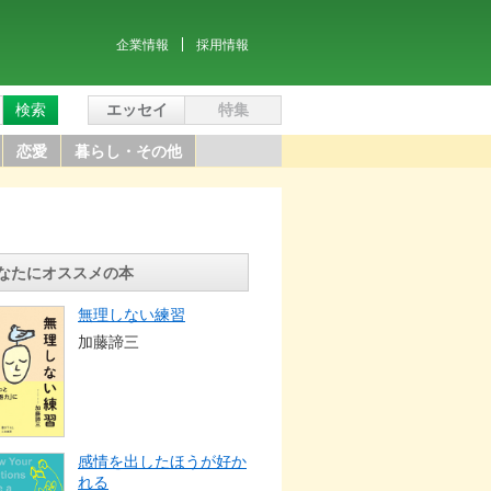
企業情報
採用情報
検索
エッセイ
特集
恋愛
暮らし・その他
なたにオススメの本
無理しない練習
加藤諦三
感情を出したほうが好か
れる