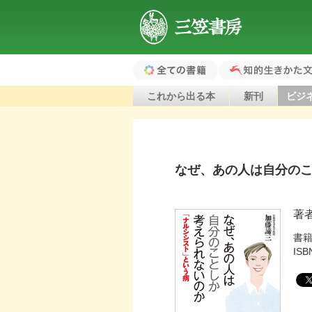
三笠書房
全ての書籍（ホ
知的生きかた文
これから出る本
新刊
ビジ
ーム）
なぜ、あの人は自分の
著
書
ISB