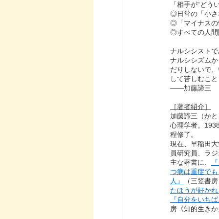
「相手が“どう
◎日常の「小さ
◎「マイナスの
◎すべての人間
ナルシシストで
ナルシシズムか
だりしないで、
して苦しむこと
――加藤諦三
［著者紹介］
加藤諦三（かと
心理学者。19
程修了。
現在、早稲田大
員研究員、ラジ
主な著書に、
『
つ病は重症でも
人』
（三笠書房
たほうが好かれ
『自分をいちば
房《知的生きか