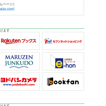
ムページ］
taizo.com/
けます
けます