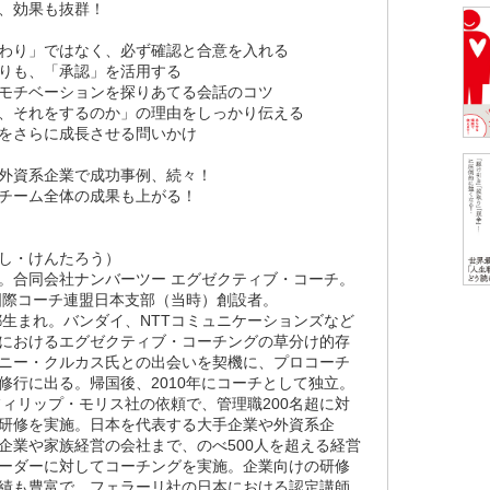
、効果も抜群！
わり」ではなく、必ず確認と合意を入れる
りも、「承認」を活用する
モチベーションを探りあてる会話のコツ
、それをするのか」の理由をしっかり伝える
をさらに成長させる問いかけ
外資系企業で成功事例、続々！
チーム全体の成果も上がる！
し・けんたろう）
。合同会社ナンバーツー エグゼクティブ・コーチ。
国際コーチ連盟日本支部（当時）創設者。
京都生まれ。バンダイ、NTTコミュニケーションズなど
におけるエグゼクティブ・コーチングの草分け的存
ニー・クルカス氏との出会いを契機に、プロコーチ
修行に出る。帰国後、2010年にコーチとして独立。
、フィリップ・モリス社の依頼で、管理職200名超に対
研修を実施。日本を代表する大手企業や外資系企
企業や家族経営の会社まで、のべ500人を超える経営
ーダーに対してコーチングを実施。企業向けの研修
績も豊富で、フェラーリ社の日本における認定講師