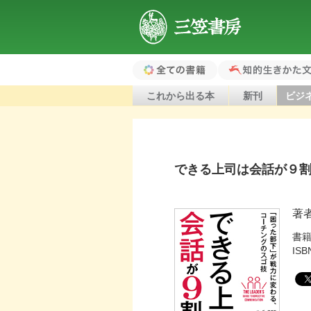
三笠書房
全ての書籍（ホ
知的生きかた文
これから出る本
新刊
ビジ
ーム）
できる上司は会話が９
著
書
ISB