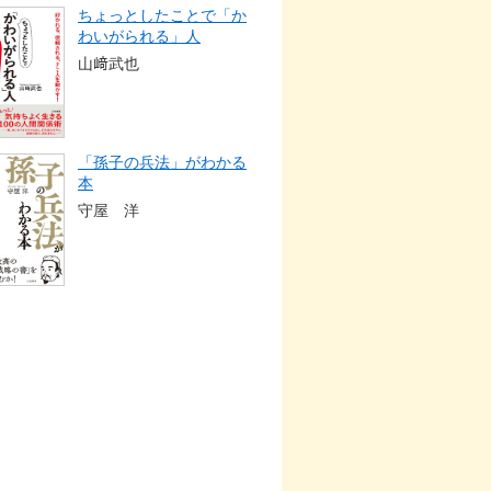
ちょっとしたことで「か
わいがられる」人
山﨑武也
「孫子の兵法」がわかる
本
守屋 洋