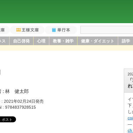
庫
王様文庫
単行本
ネス
自己啓発
心理
教養・雑学
健康・ダイエット
語学
割
20
「
れ
者
林 健太郎
イ
籍
2021年02月24日発売
下
N
9784837928515
し
co
—
ch