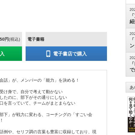
20
「
紹
20
650円
(税込)
電子書籍
「
ン
入
電子書店で購入
20
「
で
会話」が、メンバーの「能力」を決める！
あ
受け身で、自分で考えて動かない
したのに、部下がその通りにしない
口を言っていて、チームがまとまらない
部下」が戦力に変わる、コーチングの「すごい会
！
話例や、セリフ調の言葉も豊富に収録しており、現