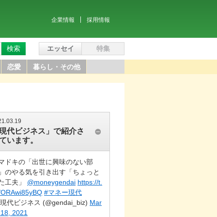
企業情報
採用情報
検索
エッセイ
特集
恋愛
暮らし・その他
21.03.19
現代ビジネス」で紹介さ
ています。
マドキの「出世に興味のない部
」のやる気を引き出す「ちょっと
た工夫」
@moneygendai
https://t.
/ORAwi85yBQ
#マネー現代
 現代ビジネス (@gendai_biz)
Mar
 18, 2021