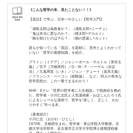
《こんな哲学の本、見たことない！！》
【昔話】で学ぶ、日本一やさしい【哲学入門】
「浦島太郎は偽善者か？」（浦島太郎×ニーチェ）
「鬼は本当に悪なのか？」（桃太郎×デカルト）
「鶴を助けたのは下心？」（鶴の恩返し×カント）
誰もが知っている「昔話」を題材に、意外とよくわかって
いない「哲学の基礎知識」を紹介。
プラトン［イデア］／ジャン＝ポール・サルトル［実存主
義］／荘子［万物斉同］／G・W・F・ヘーゲル［弁証
法］／九鬼周造［いき］／ジョン・デューイ［道具主義］
／フランシス・ベーコン［経験論］…など。36人の有名な
哲学思想が、この一冊でまるわかり！
NHK・Eテレ『世界の哲学者に人生相談』で指南役を務め
た、哲学者・小川仁志氏と人気漫画家・おほしんたろう氏
によるシュールな漫画で、哲学を“楽しく、正しく、わか
りやすく”学べる本。
［著者紹介］
小川仁志 （おがわ・ひとし）
1970年、京都府生まれ。哲学者・青山学院大学教授。京
都大学法学部卒、名古屋市立大学大学院博士後期課程修