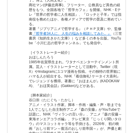
了。博士（人間文化）。
商社マン(伊藤忠商事)、フリーター、公務員など異色の経
歴をもつ。全国各地で「哲学カフェ」を開催。NHK・Eテ
レ『世界の哲学者に人生相談』、『ロッチと子羊』では指
南役を務めたほか、各種メディアで哲学の普及に努めてい
る。
著書『ジブリアニメで哲学する』（ＰＨＰ文庫）や、監修
書
『哲学者34人に、人生の悩みを相談してみた。』
（三笠
書房《知的生きかた文庫》）など多くの本を出版。YouTu
be「小川仁志の哲学チャンネル」でも発信中。
［イラストレーター紹介］
おほしんたろう
1985年佐賀県生まれ。ワタナベエンターテインメント所
属。芸人・イラストレーターとして活動中。Twitter（現
X）やInstagramに1コマ漫画を投稿。その独特の世界観に
ハマる人が続出する。NHK『着信御礼! ケータイ大喜利』
でレジェンドを獲得。著書に『おほまんが』(KADOKAW
A)、『おほ英会話』(Gakken)などがある。
［脚本家紹介］
谷口崇（たにぐち・たかし）
アニメ・イラスト作家。脚本・作画・編集・声・歌までを
1人でこなした自主制作アニメ『森の安藤』がYouTubeで
話題に。NHK『ヴィランの言い分』、アニメ『森の安藤～
東海オンエアコラボ編』、テレビ東京『じっくり聞いタロ
ウ』のマスコットキャラ等を手掛ける。2026年、初の映
画『おしり前マン～復活のおしり前帝国～』が、声優と劇