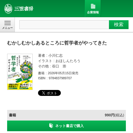
企業情報
検索
三笠書房
むかしむかしあるところに哲学者がやってきた
著者
小川仁志
イラスト
おほしんたろう
その他
谷口 崇
書籍
2026年05月15日発売
ISBN
9784837989707
書籍
990円
(税込)
ネット書店で購入