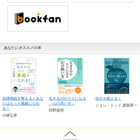
あなたにオススメの本
自律神経を整えるとあな
生きるのがラクになる
自分を鍛える！
たはもっと素敵になれ
「心の洗い方」
ジョン・トッド,渡部昇一
る！
枡野俊明
小林弘幸