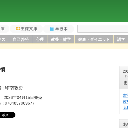
庫
王様文庫
単行本
ネス
自己啓発
心理
教養・雑学
健康・ダイエット
語学
習慣
20
「
ま
者
印南敦史
書
籍
2026年04月15日発売
敦
N
9784837989677
克
あ