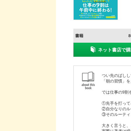
書籍
ネット書店で購
つい先のばしし
「朝の習慣」を
では仕事の9割
①先手を打って
②自分なりのル
③そのルーティ
大きく言うと、
実際に著者は締