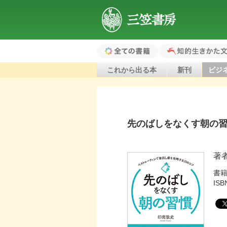
三笠書房
全ての書籍（ホ
知的生きかた文
これから出る本
新刊
ビジ
ーム）
先のばしをなくす朝の
著
書
ISB