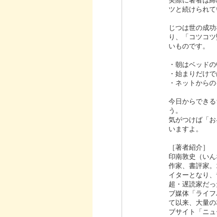
ツと続けられて
じつは世の成功
り、「コツコツ
いものです。
・朝はベッドの
・始まりだけで
・ネットからのイ
今日からできる
う。
気がつけば「お
いますよ。
［著者紹介］
印南敦史（いん
作家、書評家。
イターとなり、
超・遅読家だっ
ブ媒体「ライフ
て以来、大量の
ブサイト「ニュ