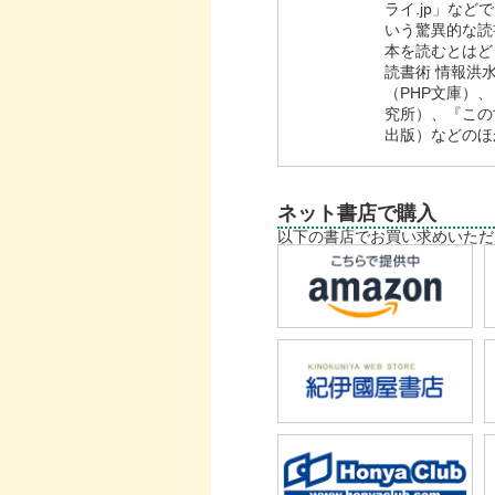
ライ.jp」な
いう驚異的な読
本を読むとはど
読書術 情報洪
（PHP文庫）
究所）、『この
出版）などのほ
ネット書店で購入
以下の書店でお買い求めいただ