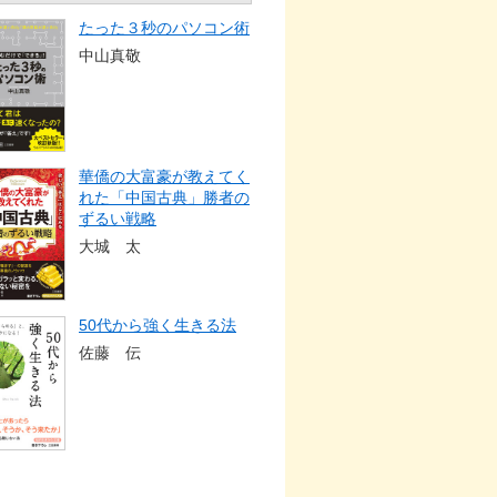
たった３秒のパソコン術
中山真敬
華僑の大富豪が教えてく
れた「中国古典」勝者の
ずるい戦略
大城 太
50代から強く生きる法
佐藤 伝