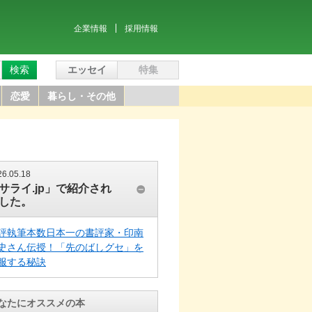
企業情報
採用情報
検索
エッセイ
特集
恋愛
暮らし・その他
26.05.18
サライ.jp」で紹介され
した。
評執筆本数日本一の書評家・印南
史さん伝授！「先のばしグセ」を
服する秘訣
なたにオススメの本