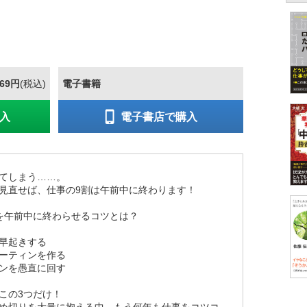
869円
(税込)
電子書籍
入
電子書店で購入
てしまう……。
見直せば、仕事の9割は午前中に終わります！
を午前中に終わらせるコツとは？
早起きする
ーティンを作る
ンを愚直に回す
この3つだけ！
め切りを大量に抱える中、もう何年も仕事をコツコ