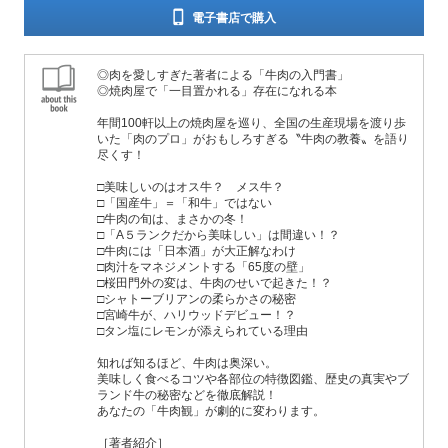
電子書店で購入
◎肉を愛しすぎた著者による「牛肉の入門書」
◎焼肉屋で「一目置かれる」存在になれる本
年間100軒以上の焼肉屋を巡り、全国の生産現場を渡り歩
いた「肉のプロ」がおもしろすぎる〝牛肉の教養〟を語り
尽くす！
□美味しいのはオス牛？ メス牛？
□「国産牛」＝「和牛」ではない
□牛肉の旬は、まさかの冬！
□「A５ランクだから美味しい」は間違い！？
□牛肉には「日本酒」が大正解なわけ
□肉汁をマネジメントする「65度の壁」
□桜田門外の変は、牛肉のせいで起きた！？
□シャトーブリアンの柔らかさの秘密
□宮崎牛が、ハリウッドデビュー！？
□タン塩にレモンが添えられている理由
知れば知るほど、牛肉は奥深い。
美味しく食べるコツや各部位の特徴図鑑、歴史の真実やブ
ランド牛の秘密などを徹底解説！
あなたの「牛肉観」が劇的に変わります。
［著者紹介］