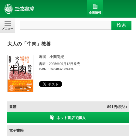
企業情報
検索
三笠書房
大人の「牛肉」教養
著者
小関尚紀
書籍
2025年09月12日発売
ISBN
9784837989394
書籍
891円
(税込)
ネット書店で購入
電子書籍