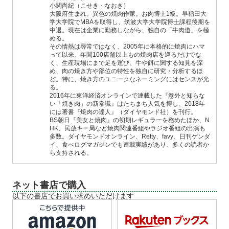
小関尚紀（こせき・なおき）
大阪府生まれ。異色の焼肉作家。お肉博士1級。早稲田大
学大学院でMBAを取得し、筑波大学大学院博士課程後期を
中退。現在は企業に勤務しながら、独自の「牛肉道」を極
める。
その情熱は尋常ではなく、2005年に本格的に焼肉にハマ
って以来、年間100店舗以上もの焼肉店を巡るだけでな
く、生産現場にまで足を運び、牛や餌に関する知見を深
め、肉の焼き方や部位の特性を独自に研究・分析するほ
ど。特に、焼き方のユニークなネーミングにはセンスが光
る。
2016年に東洋経済オンラインで連載した『意外と知らな
い「焼き肉」の新常識』はたちまち人気を博し、2018年
には著書『焼肉の達人』（ダイヤモンド社）を刊行。
BS朝日『美女と焼肉』の初期レギュラーを務めたほか、N
HK、民放キー局など焼肉関連番組やラジオ番組の出演も
多数。ダイヤモンドオンライン、Retty、favy、日刊ゲンダ
イ、食べログマガジンでも連載実績があり、多くの読者か
ら支持される。
ネット書店で購入
以下の書店でお買い求めいただけます