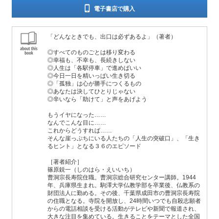
電子書店で購入
「どんなときでも、出口は必ずあるよ」（著者）
◎すべてのものごとは移り変わる
◎幸福も、不幸も、長続きしない
◎人生は「各駅停車」で進めばいい
◎今日一日を精いっぱい生き切る
◎「孤独」は心が勝手につくるもの
◎あなたは決してひとりじゃない
◎辛いなら「助けて」と声をあげよう
もうイヤになった……
なんでこんな目に……
これからどうすれば……
そんな崖っぷちにいる人たちの「人生の突破口」、「生き
るヒント」となる３６のエピソード
［著者紹介］
篠原鋭一（しのはら・えいいち）
曹洞宗長寿院住職。曹洞宗総合研究センター講師。1944
年、兵庫県生まれ。駒澤大学仏教学部を卒業後、仏教系の
財団法人に勤める。その後、千葉県成田市の曹洞宗長寿院
の住職となる。寺院を開放し、24時間いつでも自殺志願者
からの電話相談を受ける活動がテレビや新聞で報道され、
大きな注目を集めている。生きることをテーマとした全国