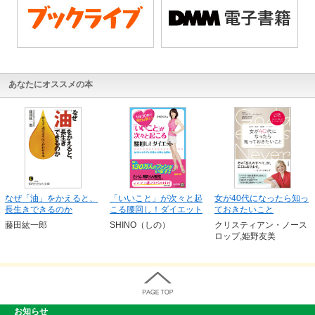
あなたにオススメの本
なぜ「油」をかえると、
「いいこと」が次々と起
女が40代になったら知っ
長生きできるのか
こる腰回し！ダイエット
ておきたいこと
藤田紘一郎
SHINO（しの）
クリスティアン・ノース
ロップ,姫野友美
お知らせ