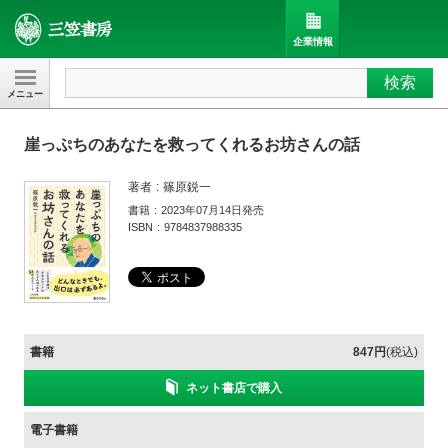
企業情報
検索
三笠書房
崖っぷちのあなたを救ってくれるお坊さんの話
著者
篠原鋭一
書籍
2023年07月14日発売
ISBN
9784837988335
書籍
847円
(税込)
ネット書店で購入
電子書籍