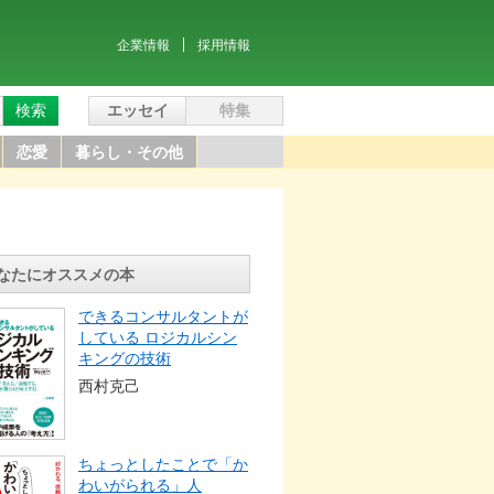
企業情報
採用情報
検索
エッセイ
特集
恋愛
暮らし・その他
なたにオススメの本
できるコンサルタントが
している ロジカルシン
キングの技術
西村克己
ちょっとしたことで「か
わいがられる」人