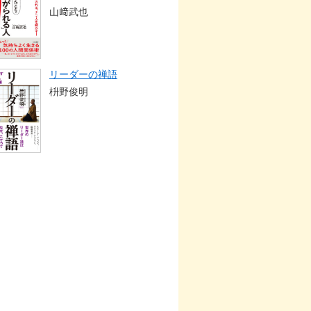
山﨑武也
リーダーの禅語
枡野俊明