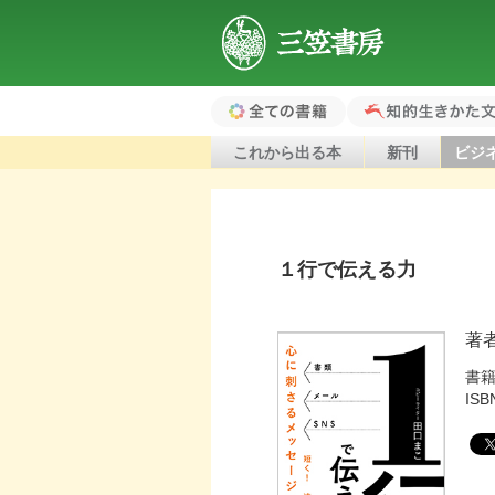
三笠書房
全ての書籍（ホ
知的生きかた文
これから出る本
新刊
ビジ
ーム）
１行で伝える力
著
書
ISB