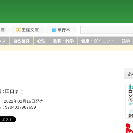
庫
王様文庫
単行本
ネス
自己啓発
心理
教養・雑学
健康・ダイエット
語学
あ
者
田口まこ
籍
2022年02月15日発売
N
9784837987659