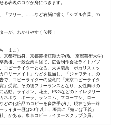
せる表現のコツが身につきます。
」「フリー」……など右脳に響く「シズル言葉」の
ターが、わかりやすく伝授！
ち・まこ）
。京都府出身。京都芸術短期大学(現・京都芸術大学)
卒業後、一般企業を経て、広告制作会社ライトパブ
、コピーライターとなる。大塚製薬「ポカリスエッ
カロリーメイト」などを担当し、「ジャワティ」の
告で、コピーライターの登竜門「東京コピーライタ
賞」受賞。その後フリーランスとなり、女性向けの
に活動。ライオン、花王、P&Gなどのトイレタリー
カネボウ、ポーラ、ランコム、フローフシ、ロー
などの化粧品のコピーを多数手がけ、現在も第一線
ーライター歴は30年以上。著書に『短いは正義』
社）がある。東京コピーライターズクラブ会員。