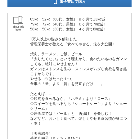
電子書店で購入
65kg→52kg（60代、女性） ９ヶ月で13kg減！
79kg→72kg（40代、男性） ６ヶ月で7kg減！
58kg→50kg（30代、女性） ４ヶ月で8kg減！
1万人以上の悩みを解決した
管理栄養士が教える「食べてやせる」法を大公開！
焼肉、ラーメン、ご飯、ビール……
「太りたくない」という理由から、食べたいものをガマン
しても、絶対にやせません！
ガマンはストレスを生み、ストレスがムダな食欲を引き起
こすからです。
やせるコツはたった１つ。
食事の「量」より「質」を見直すだけ――。
たとえば……
◇焼肉を食べるなら、「ハラミ」より「ロース」
◇スイーツを食べるなら「ショートケーキ」より「シュー
クリーム」
◇居酒屋では「ビール」と「唐揚げ」を楽しむ！
などなど、おいしく食べて、楽しくやせる食習慣が身につ
く本！
［著者紹介］
菊池真由子（きくち・まゆこ）