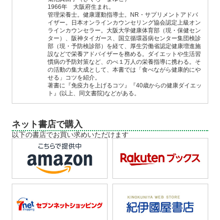
1966年 大阪府生まれ。
管理栄養士。健康運動指導士。NR・サプリメントアドバ
イザー。日本オンラインカウンセリング協会認定上級オン
ラインカウンセラー。大阪大学健康体育部（現・保健セン
ター）、阪神タイガース、国立循環器病センター集団検診
部（現・予防検診部）を経て、厚生労働省認定健康増進施
設などで栄養アドバイザーを務める。ダイエットや生活習
慣病の予防対策など、のべ１万人の栄養指導に携わる。そ
の活動の集大成として、本書では「食べながら健康的にや
せる」コツを紹介。
著書に『免疫力を上げるコツ』『40歳からの健康ダイエッ
ト』(以上、同文書院)などがある。
ネット書店で購入
以下の書店でお買い求めいただけます