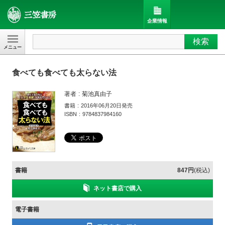
企業情報
検索
三笠書房
食べても食べても太らない法
著者
菊池真由子
書籍
2016年06月20日発売
ISBN
9784837984160
書籍
847円
(税込)
ネット書店で購入
電子書籍