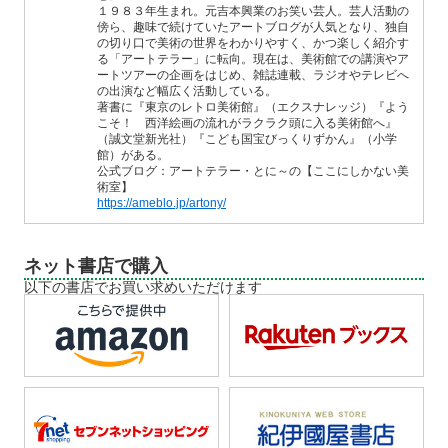
１９８３年生まれ。元吉本興業のお笑い芸人。芸人活動の
傍ら、趣味で続けていたアートブログが人気となり、独自
の切り口で美術の世界をわかりやすく、かつ楽しく紹介す
る「アートテラー」に転向。現在は、美術館での講演やア
ートツアーの企画をはじめ、雑誌連載、ラジオやテレビへ
の出演など幅広く活動している。
著書に『東京のレトロ美術館』（エクスナレッジ）『よう
こそ！ 西洋絵画の流れがラクラク頭に入る美術館へ』
（誠文堂新光社）『こども国宝びっくりずかん』（小学
館）がある。
公式ブログ：アートテラー・とに～の【ここにしかない美
術室】
https://ameblo.jp/artony/
ネット書店で購入
以下の書店でお買い求めいただけます