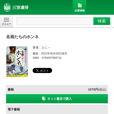
企業情報
検索
三笠書房
名画たちのホンネ
著者
とに～
書籍
2021年06月28日発売
ISBN
9784837969716
書籍
1078円
(税込)
ネット書店で購入
電子書籍