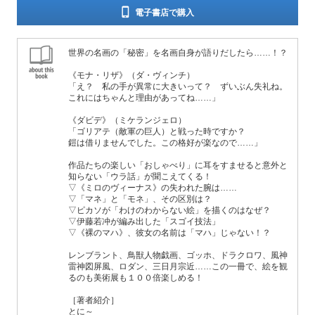
電子書店で購入
世界の名画の「秘密」を名画自身が語りだしたら……！？
《モナ・リザ》（ダ・ヴィンチ）
「え？ 私の手が異常に大きいって？ ずいぶん失礼ね。
これにはちゃんと理由があってね……」
《ダビデ》（ミケランジェロ）
「ゴリアテ（敵軍の巨人）と戦った時ですか？
鎧は借りませんでした。この格好が楽なので……」
作品たちの楽しい「おしゃべり」に耳をすませると意外と
知らない「ウラ話」が聞こえてくる！
▽《ミロのヴィーナス》の失われた腕は……
▽「マネ」と「モネ」、その区別は？
▽ピカソが「わけのわからない絵」を描くのはなぜ？
▽伊藤若冲が編み出した「スゴイ技法」
▽《裸のマハ》、彼女の名前は「マハ」じゃない！？
レンブラント、鳥獣人物戯画、ゴッホ、ドラクロワ、風神
雷神図屏風、ロダン、三日月宗近……この一冊で、絵を観
るのも美術展も１００倍楽しめる！
［著者紹介］
とに～