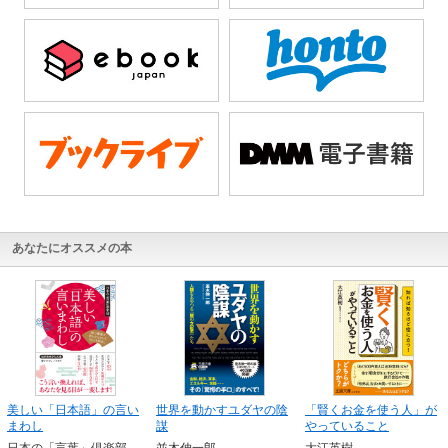
あなたにオススメの本
美しい「日本語」の言い
世界を動かすユダヤの陰
「賢くお金を使う人」が
まわし
謀
やっていること
日本の「言葉」倶楽部
並木伸一郎
大江英樹