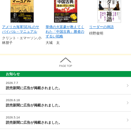
アメリカ海軍SEALのサ
華僑の大富豪が教えてく
リーダーの禅語
バイバル・マニュアル
れた「中国古典」勝者の
枡野俊明
ずるい戦略
クリント・エマーソン,小
林朋子
大城 太
お知らせ
PAGE TOP
2026.7.7
読売新聞に広告が掲載されました。
2026.6.18
読売新聞に広告が掲載されました。
2026.5.14
読売新聞に広告が掲載されました。