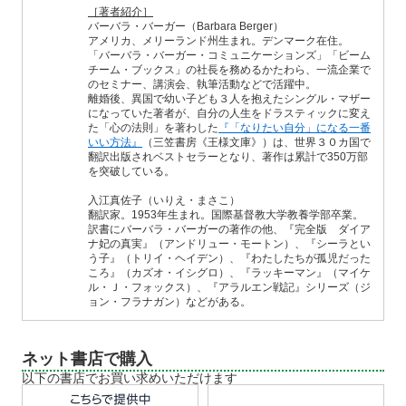
［著者紹介］
バーバラ・バーガー（Barbara Berger）
アメリカ、メリーランド州生まれ。デンマーク在住。
「バーバラ・バーガー・コミュニケーションズ」「ビーム
チーム・ブックス」の社長を務めるかたわら、一流企業で
のセミナー、講演会、執筆活動などで活躍中。
離婚後、異国で幼い子ども３人を抱えたシングル・マザー
になっていた著者が、自分の人生をドラスティックに変え
た「心の法則」を著わした
『「なりたい自分」になる一番
いい方法』
（三笠書房《王様文庫》）は、世界３０カ国で
翻訳出版されベストセラーとなり、著作は累計で350万部
を突破している。
入江真佐子（いりえ・まさこ）
翻訳家。1953年生まれ。国際基督教大学教養学部卒業。
訳書にバーバラ・バーガーの著作の他、『完全版 ダイア
ナ妃の真実』（アンドリュー・モートン）、『シーラとい
う子』（トリイ・ヘイデン）、『わたしたちが孤児だった
ころ』（カズオ・イシグロ）、『ラッキーマン』（マイケ
ル・Ｊ・フォックス）、『アラルエン戦記』シリーズ（ジ
ョン・フラナガン）などがある。
ネット書店で購入
以下の書店でお買い求めいただけます