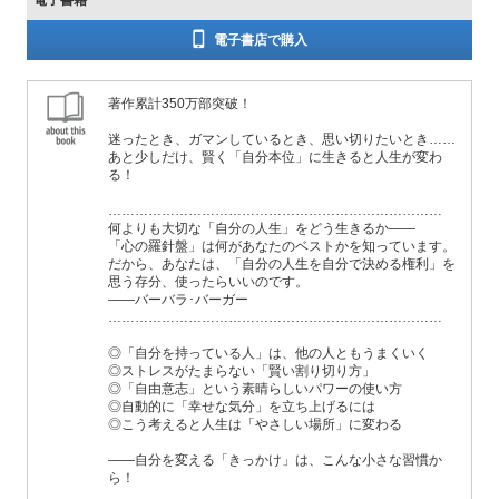
電子書籍
電子書店で購入
著作累計350万部突破！
迷ったとき、ガマンしているとき、思い切りたいとき……
あと少しだけ、賢く「自分本位」に生きると人生が変わ
る！
…………………………………………………………………
何よりも大切な「自分の人生」をどう生きるか――
「心の羅針盤」は何があなたのベストかを知っています。
だから、あなたは、「自分の人生を自分で決める権利」を
思う存分、使ったらいいのです。
――バーバラ･バーガー
…………………………………………………………………
◎「自分を持っている人」は、他の人ともうまくいく
◎ストレスがたまらない「賢い割り切り方」
◎「自由意志」という素晴らしいパワーの使い方
◎自動的に「幸せな気分」を立ち上げるには
◎こう考えると人生は「やさしい場所」に変わる
――自分を変える「きっかけ」は、こんな小さな習慣か
ら！