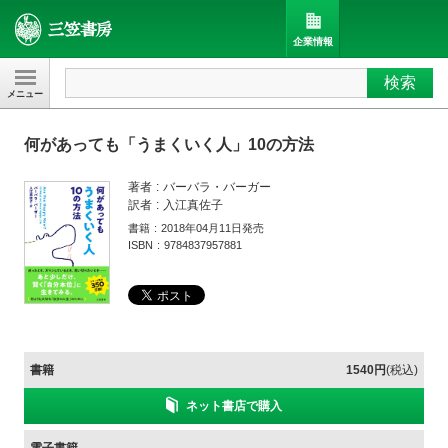
企業情報
検索
三笠書房
何があっても「うまくいく人」10の方法
著者
バーバラ・バーガー
訳者
入江真佐子
書籍
2018年04月11日発売
ISBN
9784837957881
書籍
1540円
(税込)
ネット書店で購入