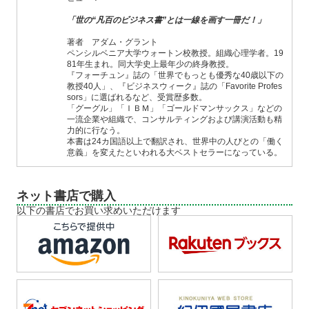
「世の“凡百のビジネス書”とは一線を画す一冊だ！」
著者 アダム・グラント
ペンシルベニア大学ウォートン校教授。組織心理学者。19
81年生まれ。同大学史上最年少の終身教授。
『フォーチュン』誌の「世界でもっとも優秀な40歳以下の
教授40人」、『ビジネスウィーク』誌の「Favorite Profes
sors」に選ばれるなど、受賞歴多数。
「グーグル」「ＩＢＭ」「ゴールドマンサックス」などの
一流企業や組織で、コンサルティングおよび講演活動も精
力的に行なう。
本書は24カ国語以上で翻訳され、世界中の人びとの「働く
意義」を変えたといわれる大ベストセラーになっている。
ネット書店で購入
以下の書店でお買い求めいただけます