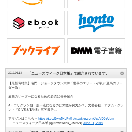
2019.06.13
「ニューズウィーク日本版」で紹介されています。
【最新号特集】名門・ジョージタウン大学「世界のエリートが学ぶ 至高のリー
ダー論」
最高のリーダーになるための必読16冊を紹介
A・エリクソン他『超一流になるのは才能か努力か？』文藝春秋、アダム・グラ
ント『GIVE & TAKE』三笠書房…
アマゾンはこちら＞
https://t.co/Bwio5xLPy0
pic.twitter.com/JauVDJeUpm
— ニューズウィーク日本版 (@Newsweek_JAPAN)
June 11, 2019
2018.01.18