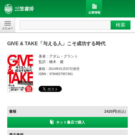
企業情報
検索
三笠書房
GIVE & TAKE「与える人」こそ成功する時代
著者
アダム・グラント
監訳
楠木 建
書籍
2014年01月07日発売
ISBN
9784837957461
書籍
2420円
(税込)
ネット書店で購入