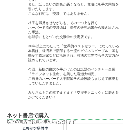
また、話し合いの旗色が悪くなると、無暗に相手の同情を
引いたりします。
こんな戦術は「交渉」ではありません。
相手を満足させながらも、その一つ上を行く——
ハーバード流の交渉術は、長年の研究結果から導き出され
た手法。
心理学にもとづいた交渉学の決定版です。
30年以上にわたって「世界的ベストセラー」になっている
本書は、経済界で活躍する一流のビジネスピープル、国を
動かす政治家などに活用され、司法の世界でもその実力が
認められています。
今回、新版の翻訳を手がけたのは話題のベンチャー企業
「ライフネット生命」を興した岩瀬大輔氏。
ご自身のハーバード大学院留学の経験談もまじえて解説を
していただきました。
みなさんもこの本でますます「交渉テクニック」に磨きを
かけてください！
ネット書店で購入
以下の書店でお買い求めいただけます