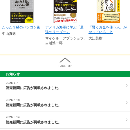
たった３秒のパソコン術
アメリカ海軍に学ぶ「最
「賢くお金を使う人」が
強のリーダー」
やっていること
中山真敬
マイケル・アブラショフ,
大江英樹
吉越浩一郎
お知らせ
PAGE TOP
2026.7.7
読売新聞に広告が掲載されました。
2026.6.18
読売新聞に広告が掲載されました。
2026.5.14
読売新聞に広告が掲載されました。