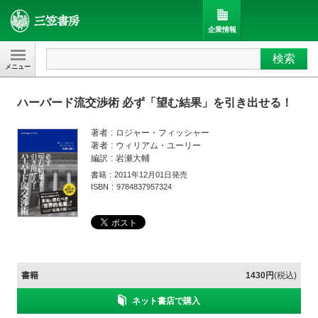
企業情報
検索
三笠書房
ハーバード流交渉術 必ず「望む結果」を引き出せる！
著者
ロジャー・フィッシャー
著者
ウィリアム・ユーリー
編訳
岩瀬大輔
書籍
2011年12月01日発売
ISBN
9784837957324
書籍
1430円
(税込)
ネット書店で購入