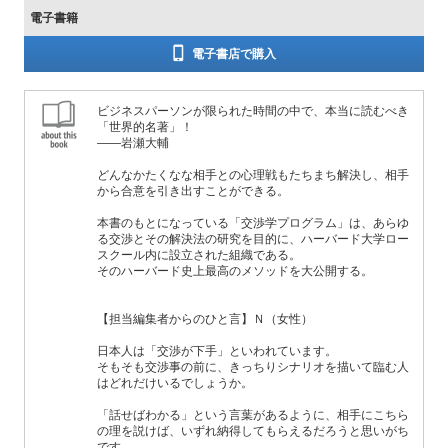
電子書籍
電子書店で購入
ビジネスパーソンが限られた時間の中で、本当に読むべき
「世界的名著」！
——岩瀬大輔
どんなかたくなな相手との心理戦もたちまち解決し、相手
から合意を引き出すことができる。
本書のもとになっている「交渉学プログラム」は、あらゆ
る交渉とその解決法の研究を目的に、ハーバード大学ロー
スクール内に設立された組織である。
そのハーバード史上最高のメソッドを大公開する。
【担当編集者からのひと言】Ｎ（女性）
日本人は「交渉が下手」といわれています。
そもそも交渉事の前に、きっちりシナリオを描いて臨む人
はどれだけいるでしょうか。
「話せばわかる」という言葉があるように、相手にこちら
の理を説けば、いずれ納得してもらえるだろうと思いがち
です。