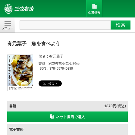
企業情報
検索
三笠書房
有元葉子 魚を食べよう
著者
有元葉子
書籍
2026年05月25日発売
ISBN
9784837940999
書籍
1870円
(税込)
ネット書店で購入
電子書籍