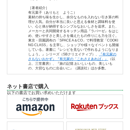
［著者紹介］
有元葉子（ありもと ようこ）
素材の持ち味を生かし、余分なものを入れない引き算の料
理が人気。自分が本当に良いと思える食材と調味料を使
い、心と体が納得するシンプルなおいしさを追求。また、
メーカーと共同開発するキッチン用品『ラバーゼ』をはじ
め、使いやすさと美しさを備えたもの作りにも力を注ぐ。
東京・田園調布の「SPACE A＆CO」で料理教室「COOKI
NG CLASS」を主宰し、ショップや様々なイベントも開催
している。著書に『レシピを見ないで作れるようになりま
しょう。』シリーズ（SBクリエイティブ）、
『有元家の
さもないおかず』
『有元家の「これさえあれば」』
（以
上、三笠書房）、『旅の記憶 おいしいもの、美しいも
の、大切なものに出会いに』（講談社）ほか多数。
ネット書店で購入
以下の書店でお買い求めいただけます