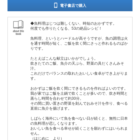
電子書店で購入
◆魚料理はじつは難しくない、時短のおかずです。
何度でも作りたくなる、53の絶品レシピ！
魚料理、というとハードルが高そうですが、魚の調理は火
を通す時間が短く、ご飯を炊く間にさっと作れるものばか
りです。
たとえばこんな献立はいかがでしょう。
炊きたてのご飯、魚介の天ぷら、野菜の具だくさんみそ
汁。
これだけでバランスの取れたおいしい食卓ができ上がりま
す。
おかずはご飯を炊く間にできるものを作ればよいのです。
我が家ではご飯を土鍋で炊くことが多いので、炊き時間と
蒸らし時間を合わせて約30分。
その間に買い置きの野菜を刻んでおみそ汁を作り、食べる
直前に魚介を揚げます。
しばらく海外にいて魚を食べない日が続くと、無性に日本
の魚料理が恋しくなります。
おいしい魚を食べる幸せが続くことを願わずにはいられま
せん。
（はじめに より）