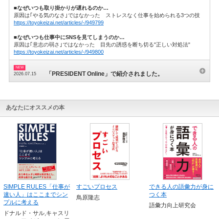
■なぜいつも取り掛かりが遅れるのか…
原因は｢やる気のなさ｣ではなかった ストレスなく仕事を始められる3つの技
https://toyokeizai.net/articles/-/949799
■なぜいつも仕事中にSNSを見てしまうのか…
原因は｢意志の弱さ｣ではなかった 目先の誘惑を断ち切る"正しい対処法"
https://toyokeizai.net/articles/-/949800
「PRESIDENT Online」で紹介されました。
2026.07.15
あなたにオススメの本
SIMPLE RULES「仕事が
すごいプロセス
できる人の語彙力が身に
速い人」はここまでシン
つく本
鳥原隆志
プルに考える
語彙力向上研究会
ドナルド・サル,キャスリ