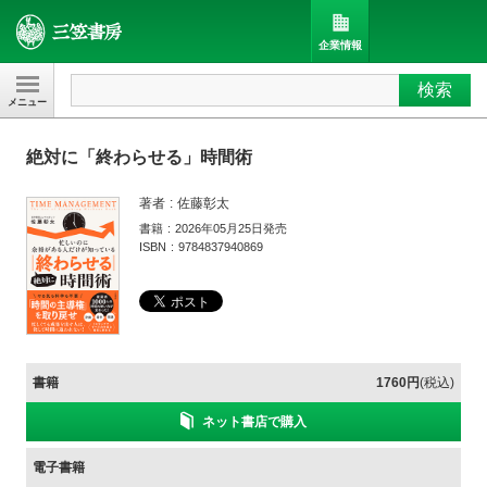
企業情報
検索
三笠書房
絶対に「終わらせる」時間術
著者
佐藤彰太
書籍
2026年05月25日発売
ISBN
9784837940869
書籍
1760円
(税込)
ネット書店で購入
電子書籍