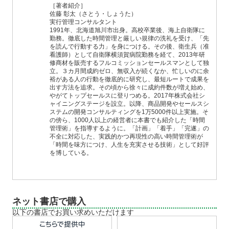
［著者紹介］
佐藤 彰太（さとう・しょうた）
実行管理コンサルタント
1991年、北海道旭川市出身。高校卒業後、海上自衛隊に
勤務。徹底した時間管理と厳しい規律の洗礼を受け、「先
を読んで行動する力」を身につける。その後、衛生兵（准
看護師）として自衛隊横須賀病院勤務を経て、2013年研
修商材を販売するフルコミッションセールスマンとして独
立。３カ月間成約ゼロ、無収入が続くなか、忙しいのに余
裕がある人の行動を徹底的に研究し、最短ルートで成果を
出す方法を追求。その頃から徐々に成約件数が増え始め、
やがてトップセールスに登りつめる。2017年株式会社シ
ャイニングステージを設立。以降、商品開発やセールスシ
ステムの開発コンサルティングを1万5000件以上実施。そ
の傍ら、1000人以上の経営者に本書でも紹介した「時間
管理術」を指導するように。「計画」「着手」「完遂」の
不全に対応した、実践的かつ再現性の高い時間管理術が
「時間を味方につけ、人生を充実させる技術」として好評
を博している。
ネット書店で購入
以下の書店でお買い求めいただけます