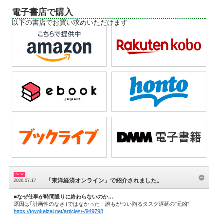
電子書店で購入
以下の書店でお買い求めいただけます
「東洋経済オンライン」で紹介されました。
2026.07.17
■なぜ仕事が時間通りに終わらないのか…
原因は｢計画性のなさ｣ではなかった 誰もがつい陥るタスク遅延の"元凶"
https://toyokeizai.net/articles/-/949798