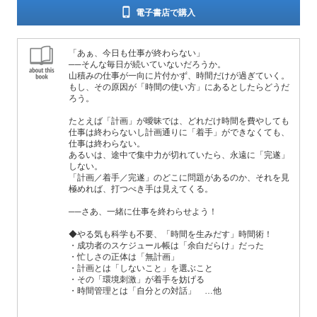
電子書店で購入
「あぁ、今日も仕事が終わらない」
──そんな毎日が続いていないだろうか。
山積みの仕事が一向に片付かず、時間だけが過ぎていく。
もし、その原因が「時間の使い方」にあるとしたらどうだ
ろう。
たとえば「計画」が曖昧では、どれだけ時間を費やしても
仕事は終わらないし計画通りに「着手」ができなくても、
仕事は終わらない。
あるいは、途中で集中力が切れていたら、永遠に「完遂」
しない。
「計画／着手／完遂」のどこに問題があるのか、それを見
極めれば、打つべき手は見えてくる。
──さあ、一緒に仕事を終わらせよう！
◆やる気も科学も不要、「時間を生みだす」時間術！
・成功者のスケジュール帳は「余白だらけ」だった
・忙しさの正体は「無計画」
・計画とは「しないこと」を選ぶこと
・その「環境刺激」が着手を妨げる
・時間管理とは「自分との対話」 …他