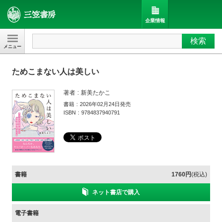
企業情報
検索
三笠書房
ためこまない人は美しい
著者
新美たかこ
書籍
2026年02月24日発売
ISBN
9784837940791
書籍
1760円
(税込)
ネット書店で購入
電子書籍