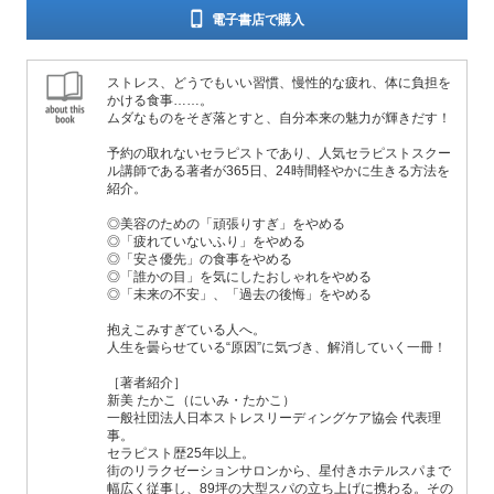
電子書店で購入
ストレス、どうでもいい習慣、慢性的な疲れ、体に負担を
かける食事……。
ムダなものをそぎ落とすと、自分本来の魅力が輝きだす！
予約の取れないセラピストであり、人気セラピストスクー
ル講師である著者が365日、24時間軽やかに生きる方法を
紹介。
◎美容のための「頑張りすぎ」をやめる
◎「疲れていないふり」をやめる
◎「安さ優先」の食事をやめる
◎「誰かの目」を気にしたおしゃれをやめる
◎「未来の不安」、「過去の後悔」をやめる
抱えこみすぎている人へ。
人生を曇らせている“原因”に気づき、解消していく一冊！
［著者紹介］
新美 たかこ（にいみ・たかこ）
一般社団法人日本ストレスリーディングケア協会 代表理
事。
セラピスト歴25年以上。
街のリラクゼーションサロンから、星付きホテルスパまで
幅広く従事し、89坪の大型スパの立ち上げに携わる。その