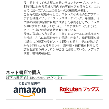
後、満を持して名古屋に自身のサロンをオープン。さらに
13年間にわたり産婦人科内での専任ケアを行うなど、これ
までに延べ2万人以上の男女への施術経験を積む。
これらの臨床経験をもとに、ストレスそのものにアプロー
チする独自メソッド「ストレスリーディング」を開発。う
つ病の緩解や断薬に自然に成功した事例をはじめ、「人生
が180度変わり楽しくなった」「生まれ変わったようだ」
といった喜びの声が多数寄せられている。
後進の育成にも力を注ぎ、主宰するスクールには北海道か
ら沖縄、さらには海外からも受講生が集う。修行期間を経
て誕生した認定セラピストは150名を超え、予約が数カ月
から1年待ちとなるサロンや、新幹線・飛行機を利用して
訪れる顧客を持つサロンが全国に続出している。メディア
取材、書籍掲載多数。
ネット書店で購入
以下の書店でお買い求めいただけます