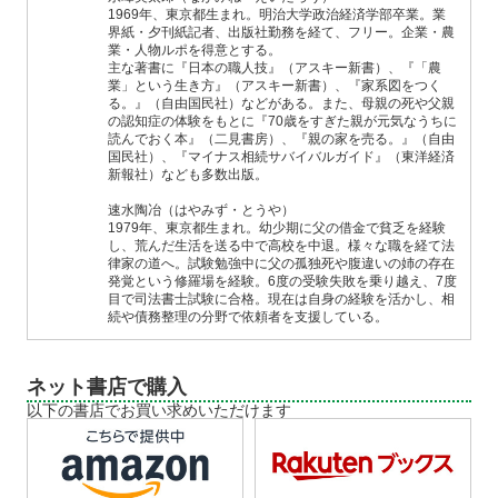
1969年、東京都生まれ。明治大学政治経済学部卒業。業
界紙・夕刊紙記者、出版社勤務を経て、フリー。企業・農
業・人物ルポを得意とする。
主な著書に『日本の職人技』（アスキー新書）、『「農
業」という生き方』（アスキー新書）、『家系図をつく
る。』（自由国民社）などがある。また、母親の死や父親
の認知症の体験をもとに『70歳をすぎた親が元気なうちに
読んでおく本』（二見書房）、『親の家を売る。』（自由
国民社）、『マイナス相続サバイバルガイド』（東洋経済
新報社）なども多数出版。
速水陶冶（はやみず・とうや）
1979年、東京都生まれ。幼少期に父の借金で貧乏を経験
し、荒んだ生活を送る中で高校を中退。様々な職を経て法
律家の道へ。試験勉強中に父の孤独死や腹違いの姉の存在
発覚という修羅場を経験。6度の受験失敗を乗り越え、7度
目で司法書士試験に合格。現在は自身の経験を活かし、相
続や債務整理の分野で依頼者を支援している。
ネット書店で購入
以下の書店でお買い求めいただけます