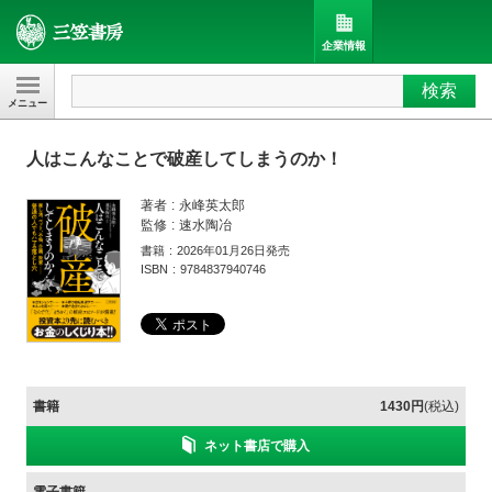
企業情報
検索
三笠書房
人はこんなことで破産してしまうのか！
著者
永峰英太郎
監修
速水陶冶
書籍
2026年01月26日発売
ISBN
9784837940746
書籍
1430円
(税込)
ネット書店で購入