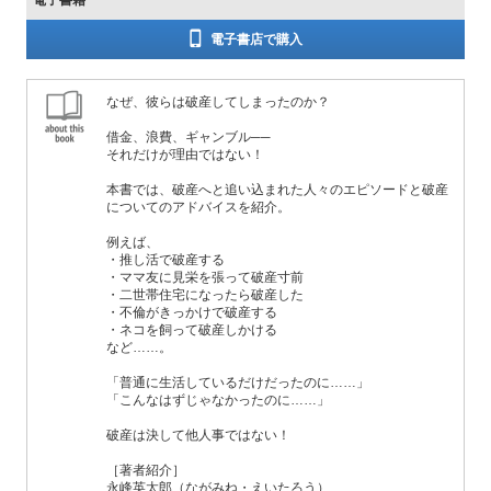
電子書籍
電子書店で購入
なぜ、彼らは破産してしまったのか？
借金、浪費、ギャンブル──
それだけが理由ではない！
本書では、破産へと追い込まれた人々のエピソードと破産
についてのアドバイスを紹介。
例えば、
・推し活で破産する
・ママ友に見栄を張って破産寸前
・二世帯住宅になったら破産した
・不倫がきっかけで破産する
・ネコを飼って破産しかける
など……。
「普通に生活しているだけだったのに……」
「こんなはずじゃなかったのに……」
破産は決して他人事ではない！
［著者紹介］
永峰英太郎（ながみね・えいたろう）