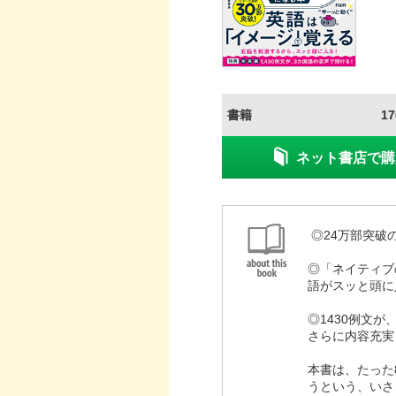
書籍
1
ネット書店で購
◎24万部突破
◎「ネイティブ
語がスッと頭に
◎1430例文
さらに内容充実
本書は、たった
うという、いさ