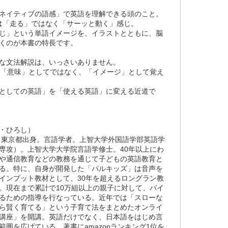
ネイティブの語感」で英語を理解できる頭のこと。
nは「走る」ではなく「サーッと動く」感じ。
じ」という単語イメージを、イラストとともに、脳
くのが本書の特長です。
な文法解説は、いっさいありません。
を「意味」としてではなく、「イメージ」として覚え
としての英語」を「使える英語」に変える近道で
・ひろし）
れ。東京都出身。言語学者。上智大学外国語学部英語学
専攻）。上智大学大学院言語学修士。40年以上にわ
や通信教育などの教務を通じて子どもの英語教育と
る。特に、自身が開発した「パルキッズ」は音声を
インプット教材として、30年を超えるロングラン教
。現在まで累計で10万組以上の親子に対して、バイ
るための指導を行なっている。近年では「スローな
ら賢く育てる」という子育て法をまとめたオンライ
講座」を開講。英語だけでなく、日本語をはじめ言
範囲を広げている。著書にamazonランキング1位を