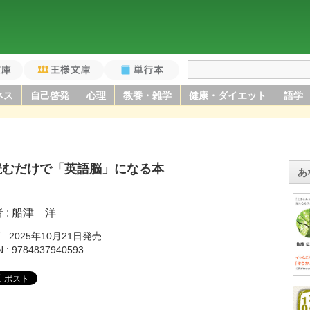
庫
王様文庫
単行本
ネス
自己啓発
心理
教養・雑学
健康・ダイエット
語学
読むだけで「英語脳」になる本
あ
者
船津 洋
籍
2025年10月21日発売
N
9784837940593