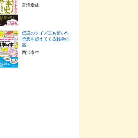
富増章成
伝説のクイズ王も驚いた
予想を超えてくる雑学の
本
西沢泰生