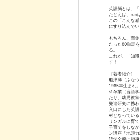
英語脳とは、「
たとえば、ru
この「こんな感
にすり込んでい
もちろん、面倒
たった80単語
る。
これが、「知識
す！
［著者紹介］
船津洋（ふなつ
1965年生ま
科卒業（言語学
たり、幼児教室
発達研究に携わ
入口にした英語
材となっている
リンガルに育て
子育てをしなが
ン講座「地頭力
語学全般に指導