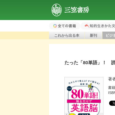
三笠書房
全ての書籍（ホ
知的生きかた文
これから出る本
新刊
ビジ
ーム）
たった「80単語」！ 
著
書
ISB