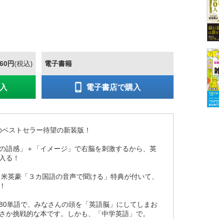
760円
(税込)
電子書籍
入
電子書店で購入
のベストセラー待望の新装版！
の語感」＋「イメージ」で右脳を刺激するから、英
入る！
が、米英豪「３カ国語の音声で聞ける」特典が付いて、
！
80単語で、みなさんの頭を「英語脳」にしてしまお
さか挑戦的な本です。しかも、「中学英語」で。