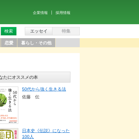
企業情報
採用情報
検索
エッセイ
特集
恋愛
暮らし・その他
なたにオススメの本
50代から強く生きる法
佐藤 伝
日本史《伝説》になった
100人