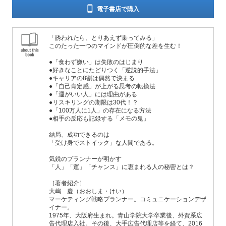
電子書店で購入
「誘われたら、とりあえず乗ってみる」
このたった一つのマインドが圧倒的な差を生む！
●「食わず嫌い」は失敗のはじまり
●好きなことにたどりつく「逆説的手法」
●キャリアの8割は偶然で決まる
●「自己肯定感」が上がる思考の転換法
●「運がいい人」には理由がある
●リスキリングの期限は30代！？
●「100万人に1人」の存在になる方法
●相手の反応も記録する「メモの鬼」
結局、成功できるのは
「受け身でストイック」な人間である。
気鋭のプランナーが明かす
「人」「運」「チャンス」に恵まれる人の秘密とは？
［著者紹介］
大嶋 慶（おおしま・けい）
マーケティング戦略プランナー。コミュニケーションデザ
イナー。
1975年、大阪府生まれ。青山学院大学卒業後、外資系広
告代理店入社。その後、大手広告代理店等を経て、2016