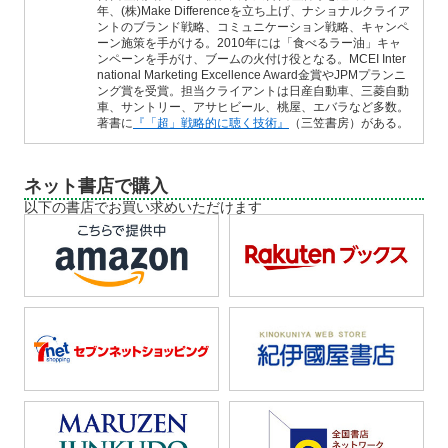
年、(株)Make Differenceを立ち上げ、ナショナルクライア
ントのブランド戦略、コミュニケーション戦略、キャンペ
ーン施策を手がける。2010年には「食べるラー油」キャ
ンペーンを手がけ、ブームの火付け役となる。MCEI Inter
national Marketing Excellence Award金賞やJPMプランニ
ング賞を受賞。担当クライアントは日産自動車、三菱自動
車、サントリー、アサヒビール、桃屋、エバラなど多数。
著書に
『「超」戦略的に聴く技術』
（三笠書房）がある。
ネット書店で購入
以下の書店でお買い求めいただけます