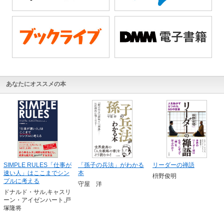
あなたにオススメの本
SIMPLE RULES「仕事が
「孫子の兵法」がわかる
リーダーの禅語
速い人」はここまでシン
本
枡野俊明
プルに考える
守屋 洋
ドナルド・サル,キャスリ
ーン・アイゼンハート,戸
塚隆将