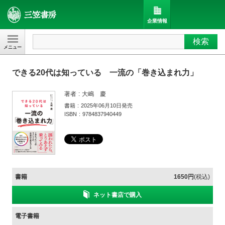
企業情報
検索
三笠書房
できる20代は知っている 一流の「巻き込まれ力」
著者
大嶋 慶
書籍
2025年06月10日発売
ISBN
9784837940449
書籍
1650円
(税込)
ネット書店で購入
電子書籍