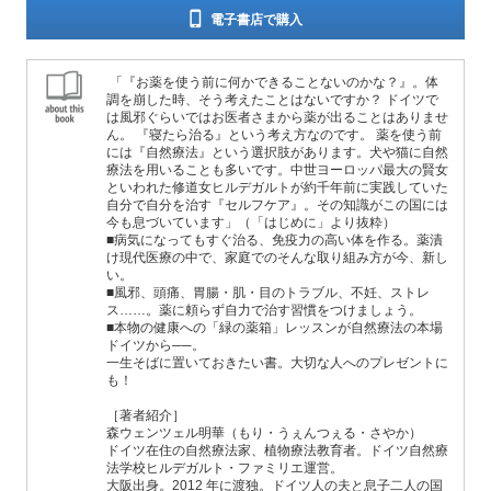
電子書店で購入
「『お薬を使う前に何かできることないのかな？』。体
調を崩した時、そう考えたことはないですか？ ドイツで
は風邪ぐらいではお医者さまから薬が出ることはありませ
ん。 『寝たら治る』という考え方なのです。 薬を使う前
には『自然療法』という選択肢があります。犬や猫に自然
療法を用いることも多いです。中世ヨーロッパ最大の賢女
といわれた修道女ヒルデガルトが約千年前に実践していた
自分で自分を治す『セルフケア』。その知識がこの国には
今も息づいています」（「はじめに」より抜粋）
■病気になってもすぐ治る、免疫力の高い体を作る。薬漬
け現代医療の中で、家庭でのそんな取り組み方が今、新し
い。
■風邪、頭痛、胃腸・肌・目のトラブル、不妊、ストレ
ス……。薬に頼らず自力で治す習慣をつけましょう。
■本物の健康への「緑の薬箱」レッスンが自然療法の本場
ドイツから──。
一生そばに置いておきたい書。大切な人へのプレゼントに
も！
［著者紹介］
森ウェンツェル明華（もり・うぇんつぇる・さやか）
ドイツ在住の自然療法家、植物療法教育者。ドイツ自然療
法学校ヒルデガルト・ファミリエ運営。
大阪出身。2012 年に渡独。ドイツ人の夫と息子二人の国