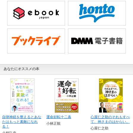
あなたにオススメの本
自律神経を整えるとあな
運命好転十二条
心屋仁之助のそれもすべ
たはもっと素敵になれ
て、神さまのはからい。
小林正観
る！
心屋仁之助
小林弘幸