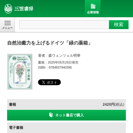
企業情報
検索
三笠書房
自然治癒力を上げるドイツ「緑の薬箱」
著者
森ウェンツェル明華
書籍
2025年05月26日発売
ISBN
9784837940395
書籍
2420円
(税込)
ネット書店で購入
電子書籍