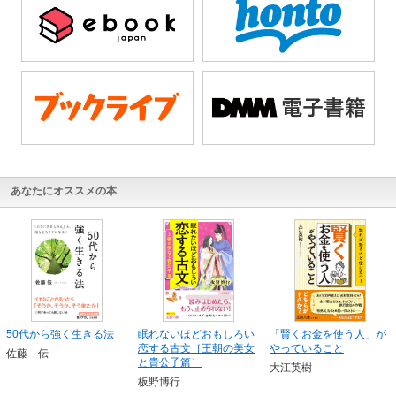
あなたにオススメの本
50代から強く生きる法
眠れないほどおもしろい
「賢くお金を使う人」が
恋する古文［王朝の美女
やっていること
佐藤 伝
と貴公子篇］
大江英樹
板野博行