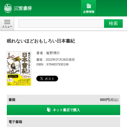
企業情報
検索
三笠書房
眠れないほどおもしろい日本書紀
著者
板野博行
書籍
2022年07月28日発売
ISBN
9784837930198
書籍
880円
(税込)
ネット書店で購入
電子書籍