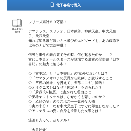
電子書店で購入
シリーズ累計５０万部！
アマテラス、スサノオ、日本武尊、神武天皇、中大兄皇
子、天武天皇…
知れば知るほど凄いぶっ飛びのエピソードを、あの藤原不
比等のナビで実況中継！
伝説と事件の舞台裏でその時、何が起きたのか――？
古代日本史オールスターズが登場する最古の歴史書『日本
書紀』の魅力に迫る本！
◇『古事記』と『日本書紀』の“意外な違い”とは？
◇「ヤマタノオロチの尻尾から鉄剣」が意味すること
◇「三種の神器」を携えて、天孫ニニギ、降臨！
◇オオクニヌシはなぜ「国譲り」を迫られた？
◇「蘇我氏≒極悪」に書かれた理由とは
◇英雄ヤマトタケルは、なぜかくも悲しいのか？
◇「乙巳の変」のラスボス――意外な人物
◇実力十分！ なぜ中大兄皇子はすぐに即位しなかった？
◇アマテラスの姿に自身を投影した女帝とは？
漫画も入って、超リアル！
［著者紹介］