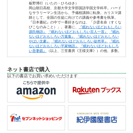
板野博行（いたの・ひろゆき）
岡山朝日高校、京都大学文学部国語学国文学科卒。ハード
なサラリーマン生活から、予備校講師に転身。カリスマ講
師として、全国の生徒に向けての講義や参考書を執筆。
『日本書紀』の中で一番好きなのは、「少彦名命（すくな
びこなのみこと）」。著書に、
『眠れないほどおもしろい
源氏物語』
『眠れないほどおもしろい百人一首』
『眠れ
ないほどおもしろい万葉集』
『眠れないほどおもしろい
やばい文豪』
『眠れないほどおもしろい徒然草』
『眠れ
ないほどおもしろい平家物語』
『眠れないほどおもしろ
い吾妻鏡』
（以上、三笠書房《王様文庫》）の他、多数。
ネット書店で購入
以下の書店でお買い求めいただけます