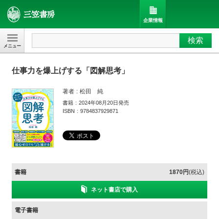
企業情報
検索
三笠書房
仕事力を爆上げする「図解思考」
著者
松田 純
書籍
2024年08月20日発売
ISBN
9784837929871
書籍
1870円
(税込)
ネット書店で購入
電子書籍