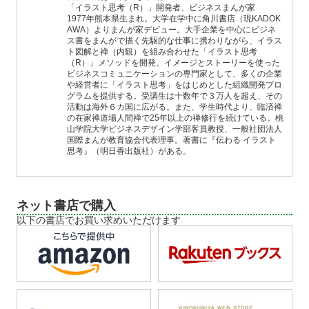
「イラスト思考（R）」開発者、ビジネスまんが家
1977年熊本県生まれ。大学在学中に角川書店（現KADOK
AWA）よりまんが家デビュー。大手企業を中心にビジネ
ス書をまんがで描く先駆的な仕事に携わりながら、イラス
ト図解と禅（内観）を組み合わせた「イラスト思考
（R）」メソッドを開発。イメージとストーリーを使った
ビジネスコミュニケーションの専門家として、多くの企業
や経営者に「イラスト思考」をはじめとした組織開発プロ
グラムを提供する。受講生は十数年で３万人を超え、その
活動は海外６カ国に広がる。また、学生時代より、臨済禅
の在家禅道場人間禅で25年以上の禅修行を続けている。桃
山学院大学ビジネスデザイン学部客員教授、一般社団法人
国際まんが教育協会代表理事。著書に『伝わる イラスト
思考』（明日香出版社）がある。
ネット書店で購入
以下の書店でお買い求めいただけます