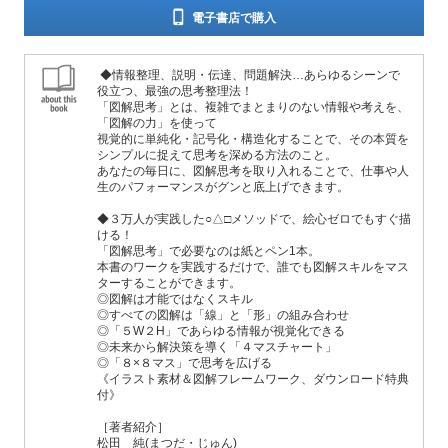
電子書店で購入
◆情報整理、説明・伝達、問題解決…あらゆるシーンで
役立つ、最強の思考整理法！
「図解思考」とは、複雑でまとまりのない情報や考えを、
「図解の力」を使って
視覚的に単純化・記号化・構造化することで、その本質を
シンプルに捉えて思考を深める方法のこと。
あなたの毎日に、図解思考を取り入れることで、仕事や人
生のパフォーマンスがグンと底上げできます。
◆３万人が実践した○△□メソッドで、絵心ゼロでもすぐ描
ける！
「図解思考」で必要なのは紙とペン1本。
本書のワークを実践するだけで、誰でも図解スキルをマス
ターすることができます。
◎図解は才能ではなくスキル
◎すべての図解は「線」と「形」の組み合わせ
◎「５W２H」であらゆる情報が視覚化できる
◎未来から解決策を導く「４マスチャート」
◎「８×８マス」で思考を広げる
《イラスト素材＆図解フレームワーク、ダウンロード特典
付》
［著者紹介］
松田 純(まつだ・じゅん)