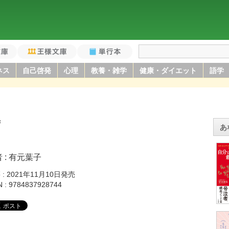
庫
王様文庫
単行本
ネス
自己啓発
心理
教養・雑学
健康・ダイエット
語学
ず
あ
者
有元葉子
籍
2021年11月10日発売
N
9784837928744