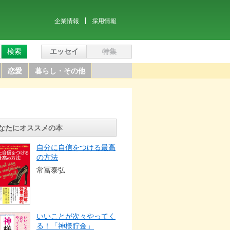
企業情報
採用情報
検索
エッセイ
特集
恋愛
暮らし・その他
なたにオススメの本
自分に自信をつける最高
の方法
常冨泰弘
いいことが次々やってく
る！「神様貯金」