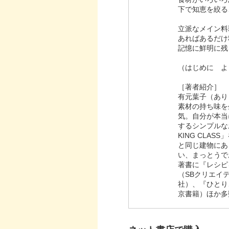
下で知恵を絞る
立派なメイン料
あればあるだけ
記憶に鮮明に
（はじめに よ
［著者紹介］
有元葉子（あり
素材の持ち味を
気。自分が本当
するシンプルな
KING CLA
と同じ建物にあ
い、まっとうで
著書に『レシピ
（SBクリエイ
社）、『ひとり
京書籍）ほか多