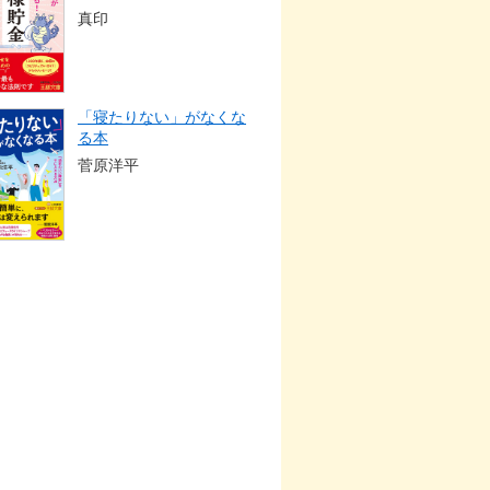
真印
「寝たりない」がなくな
る本
菅原洋平