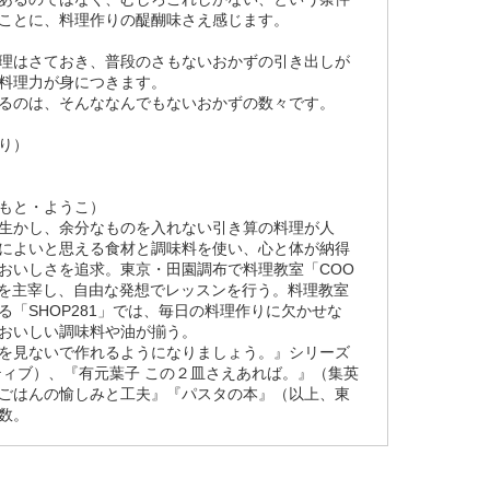
ことに、料理作りの醍醐味さえ感じます。
理はさておき、普段のさもないおかずの引き出しが
料理力が身につきます。
残るのは、そんななんでもないおかずの数々です。
り）
もと・ようこ）
生かし、余分なものを入れない引き算の料理が人
によいと思える食材と調味料を使い、心と体が納得
おいしさを追求。東京・田園調布で料理教室「COO
SS」を主宰し、自由な発想でレッスンを行う。料理教室
る「SHOP281」では、毎日の料理作りに欠かせな
おいしい調味料や油が揃う。
を見ないで作れるようになりましょう。』シリーズ
ティブ）、『有元葉子 この２皿さえあれば。』（集英
ごはんの愉しみと工夫』『パスタの本』（以上、東
数。