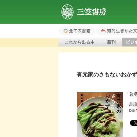
三笠書房
全ての書籍（ホ
知的生きかた文
これから出る本
新刊
ビジ
ーム）
有元家のさもないおか
著
書
ISB