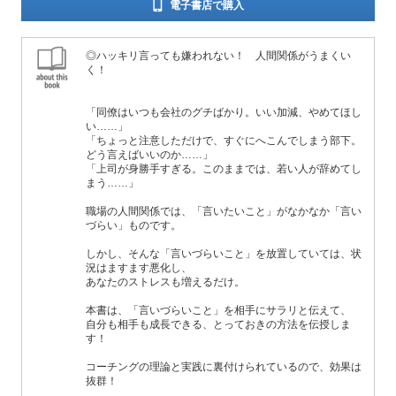
電子書店で購入
◎ハッキリ言っても嫌われない！ 人間関係がうまくい
く！
「同僚はいつも会社のグチばかり。いい加減、やめてほし
い……」
「ちょっと注意しただけで、すぐにへこんでしまう部下。
どう言えばいいのか……」
「上司が身勝手すぎる。このままでは、若い人が辞めてし
まう……」
職場の人間関係では、「言いたいこと」がなかなか「言い
づらい」ものです。
しかし、そんな「言いづらいこと」を放置していては、状
況はますます悪化し、
あなたのストレスも増えるだけ。
本書は、「言いづらいこと」を相手にサラリと伝えて、
自分も相手も成長できる、とっておきの方法を伝授しま
す！
コーチングの理論と実践に裏付けられているので、効果は
抜群！