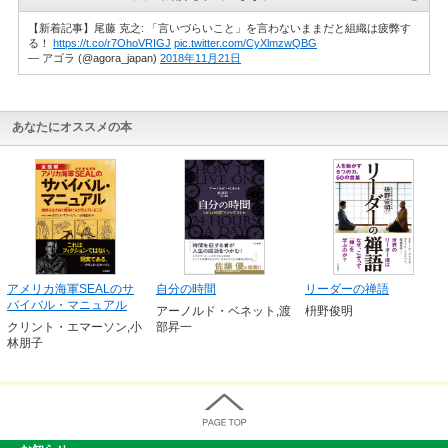
【新着記事】尾藤 克之: 「言いづらいこと」を言わないままだと組織は疲弊す
る！
https://t.co/r7OhoVRIGJ
pic.twitter.com/CyXlmzwQBG
— アゴラ (@agora_japan)
2018年11月21日
あなたにオススメの本
アメリカ海軍SEALのサ
自分の時間
リーダーの禅語
バイバル・マニュアル
アーノルド・ベネット,渡
枡野俊明
クリント・エマーソン,小
部昇一
林朋子