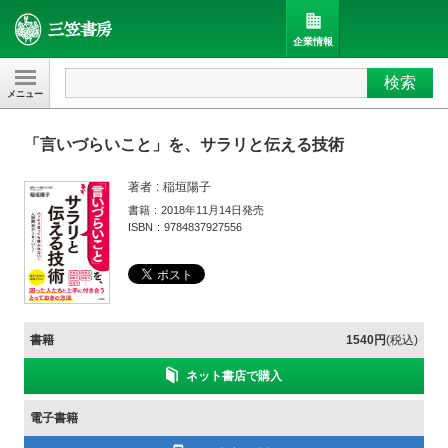
企業情報
検索
三笠書房
「言いづらいこと」を、サラリと伝える技術
著者
稲垣陽子
書籍
2018年11月14日発売
ISBN
9784837927556
書籍
1540円
(税込)
ネット書店で購入
電子書籍