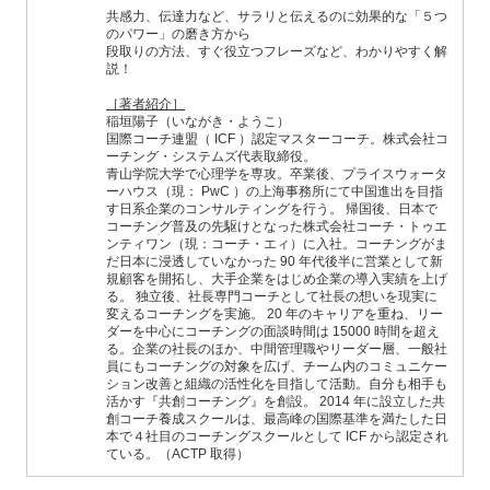
共感力、伝達力など、サラリと伝えるのに効果的な「５つ
のパワー」の磨き方から
段取りの方法、すぐ役立つフレーズなど、わかりやすく解
説！
［著者紹介］
稲垣陽子（いながき・ようこ）
国際コーチ連盟（ ICF ）認定マスターコーチ。株式会社コ
ーチング・システムズ代表取締役。
青山学院大学で心理学を専攻。卒業後、プライスウォータ
ーハウス（現： PwC ）の上海事務所にて中国進出を目指
す日系企業のコンサルティングを行う。 帰国後、日本で
コーチング普及の先駆けとなった株式会社コーチ・トゥエ
ンティワン（現：コーチ・エィ）に入社。コーチングがま
だ日本に浸透していなかった 90 年代後半に営業として新
規顧客を開拓し、大手企業をはじめ企業の導入実績を上げ
る。 独立後、社長専門コーチとして社長の想いを現実に
変えるコーチングを実施。 20 年のキャリアを重ね、リー
ダーを中心にコーチングの面談時間は 15000 時間を超え
る。企業の社長のほか、中間管理職やリーダー層、一般社
員にもコーチングの対象を広げ、チーム内のコミュニケー
ション改善と組織の活性化を目指して活動。自分も相手も
活かす『共創コーチング』を創設。 2014 年に設立した共
創コーチ養成スクールは、最高峰の国際基準を満たした日
本で４社目のコーチングスクールとして ICF から認定され
ている。（ACTP 取得）