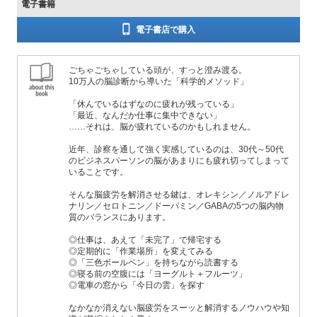
電子書籍
電子書店で購入
ごちゃごちゃしている頭が、すっと澄み渡る。
10万人の脳診断から導いた「科学的メソッド」
「休んでいるはずなのに疲れが残っている」
「最近、なんだか仕事に集中できない」
……それは、脳が疲れているのかもしれません。
近年、診察を通して強く実感しているのは、30代～50代
のビジネスパーソンの脳があまりにも疲れ切ってしまって
いることです。
そんな脳疲労を解消させる鍵は、オレキシン／ノルアドレ
ナリン／セロトニン／ドーパミン／GABAの5つの脳内物
質のバランスにあります。
◎仕事は、あえて「未完了」で帰宅する
◎定期的に「作業場所」を変えてみる
◎「三色ボールペン」を持ちながら読書する
◎寝る前の空腹には「ヨーグルト＋フルーツ」
◎電車の窓から「今日の雲」を探す
なかなか消えない脳疲労をスーッと解消するノウハウや知