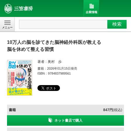
企業情報
検索
三笠書房
10万人の脳を診てきた脳神経外科医が教える
脳を休めて整える習慣
著者
奥村 歩
書籍
2026年01月15日発売
ISBN
9784837989561
書籍
847円
(税込)
ネット書店で購入