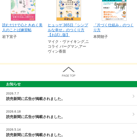
読むだけで心ときめく美
ヒュッゲ 365日「シンプ
「片づく仕組み」のつく
人のことば練習帖
ルな幸せ」のつくり方
り方
【お試し版】
岩下宣子
本間朝子
マイク・ヴァイキング,ニ
コライ バーグマン,アー
ヴィン香苗
お知らせ
PAGE TOP
2026.7.7
読売新聞に広告が掲載されました。
2026.6.18
読売新聞に広告が掲載されました。
2026.5.14
読売新聞に広告が掲載されました。