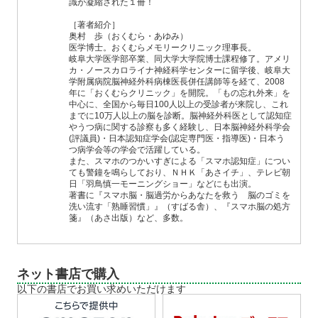
識が凝縮された１冊！
［著者紹介］
奥村 歩（おくむら・あゆみ）
医学博士。おくむらメモリークリニック理事長。
岐阜大学医学部卒業、同大学大学院博士課程修了。アメリ
カ・ノースカロライナ神経科学センターに留学後、岐阜大
学附属病院脳神経外科病棟医長併任講師等を経て、2008
年に「おくむらクリニック」を開院。「もの忘れ外来」を
中心に、全国から毎日100人以上の受診者が来院し、これ
までに10万人以上の脳を診断。脳神経外科医として認知症
やうつ病に関する診察も多く経験し、日本脳神経外科学会
(評議員)・日本認知症学会(認定専門医・指導医)・日本う
つ病学会等の学会で活躍している。
また、スマホのつかいすぎによる「スマホ認知症」につい
ても警鐘を鳴らしており、ＮＨＫ「あさイチ」、テレビ朝
日「羽鳥慎一モーニングショー」などにも出演。
著書に『スマホ脳・脳過労からあなたを救う 脳のゴミを
洗い流す「熟睡習慣」』（すばる舎）、『スマホ脳の処方
箋』（あさ出版）など、多数。
ネット書店で購入
以下の書店でお買い求めいただけます