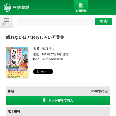
企業情報
検索
三笠書房
眠れないほどおもしろい万葉集
著者
板野博行
書籍
2019年07月26日発売
ISBN
9784837969020
書籍
858円
(税込)
ネット書店で購入
電子書籍