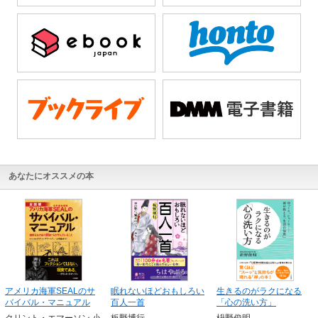
あなたにオススメの本
アメリカ海軍SEALのサ
眠れないほどおもしろい
生きるのがラクになる
バイバル・マニュアル
百人一首
「心の洗い方」
クリント・エマーソン,小
板野博行
枡野俊明