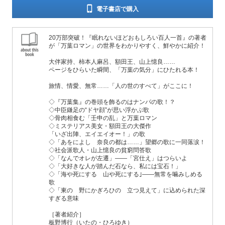
電子書店で購入
20万部突破！『眠れないほどおもしろい百人一首』の著者
が「万葉ロマン」の世界をわかりやすく、鮮やかに紹介！
大伴家持、柿本人麻呂、額田王、山上憶良……
ページをひらいた瞬間、「万葉の気分」にひたれる本！
旅情、情愛、無常……「人の世のすべて」がここに！
◇『万葉集』の巻頭を飾るのはナンパの歌！？
◇中臣鎌足の“ドヤ顔”が思い浮かぶ歌
◇骨肉相食む「壬申の乱」と万葉ロマン
◇ミステリアス美女・額田王の大傑作
「いざ出陣、エイエイオー！」の歌
◇「あをによし 奈良の都は……」望郷の歌に一同落涙！
◇社会派歌人・山上憶良の貧窮問答歌
◇「なんでオレが左遷」――「宮仕え」はつらいよ
◇「大好きな人が踏んだ石なら、私には宝石！」
◇「海や死にする 山や死にする｣――無常を噛みしめる
歌
◇「東の 野にかぎろひの 立つ見えて」に込められた深
すぎる意味
［著者紹介］
板野博行（いたの・ひろゆき）