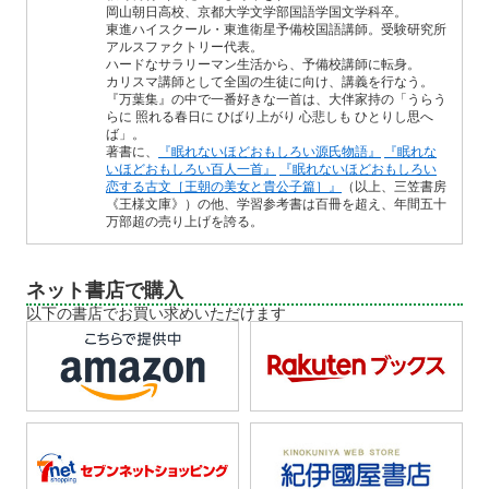
岡山朝日高校、京都大学文学部国語学国文学科卒。
東進ハイスクール・東進衛星予備校国語講師。受験研究所
アルスファクトリー代表。
ハードなサラリーマン生活から、予備校講師に転身。
カリスマ講師として全国の生徒に向け、講義を行なう。
『万葉集』の中で一番好きな一首は、大伴家持の「うらう
らに 照れる春日に ひばり上がり 心悲しも ひとりし思へ
ば」。
著書に、
『眠れないほどおもしろい源氏物語』
『眠れな
いほどおもしろい百人一首』
『眠れないほどおもしろい
恋する古文［王朝の美女と貴公子篇］』
（以上、三笠書房
《王様文庫》）の他、学習参考書は百冊を超え、年間五十
万部超の売り上げを誇る。
ネット書店で購入
以下の書店でお買い求めいただけます