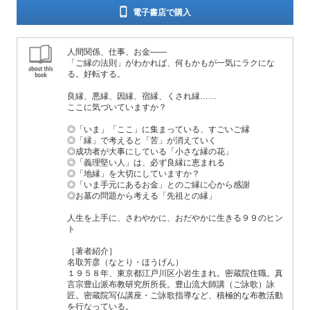
電子書店で購入
人間関係、仕事、お金――
「ご縁の法則」がわかれば、何もかもが一気にラクにな
る。好転する。
良縁、悪縁、因縁、宿縁、くされ縁……
ここに気づいていますか？
◎「いま」「ここ」に集まっている、すごいご縁
◎「縁」で考えると「苦」が消えていく
◎成功者が大事にしている「小さな縁の花」
◎「義理堅い人」は、必ず良縁に恵まれる
◎「地縁」を大切にしていますか？
◎「いま手元にあるお金」とのご縁に心から感謝
◎お墓の問題から考える「先祖との縁」
人生を上手に、さわやかに、おだやかに生きる９９のヒン
ト
［著者紹介］
名取芳彦（なとり・ほうげん）
１９５８年、東京都江戸川区小岩生まれ。密蔵院住職。真
言宗豊山派布教研究所所長。豊山流大師講（ご詠歌）詠
匠。密蔵院写仏講座・ご詠歌指導など、積極的な布教活動
を行なっている。