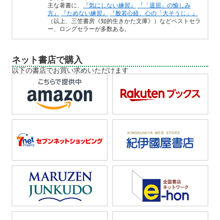
主な著書に、
『気にしない練習』
『「退屈」の愉しみ
方』
『ためない練習』
『般若心経、心の「大そうじ」』
（以上、三笠書房《知的生きかた文庫》）などベストセラ
ー、ロングセラーが多数ある。
ネット書店で購入
以下の書店でお買い求めいただけます