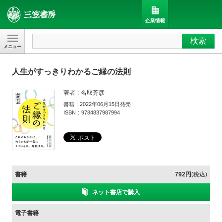
企業情報
検索
三笠書房
人生がすっきりわかるご縁の法則
著者
名取芳彦
書籍
2022年06月15日発売
ISBN
9784837987994
書籍
792円
(税込)
ネット書店で購入
電子書籍