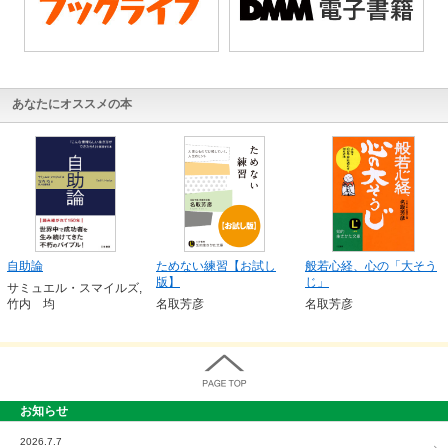
あなたにオススメの本
自助論
ためない練習【お試し
般若心経、心の「大そう
版】
じ」
サミュエル・スマイルズ,
竹内 均
名取芳彦
名取芳彦
お知らせ
PAGE TOP
2026.7.7