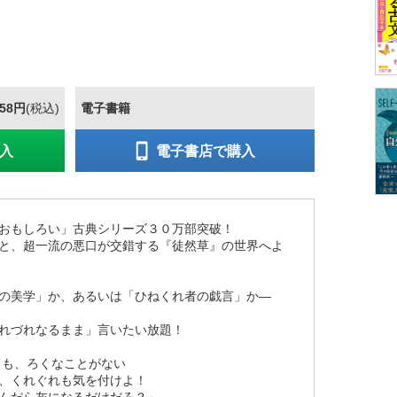
858円
(税込)
電子書籍
入
電子書店で購入
おもしろい」古典シリーズ３０万部突破！
と、超一流の悪口が交錯する『徒然草』の世界へよ
の美学」か、あるいは「ひねくれ者の戯言」か―
れづれなるまま」言いたい放題！
ても、ろくなことがない
、くれぐれも気を付けよ！
んだら灰になるだけだろ？」