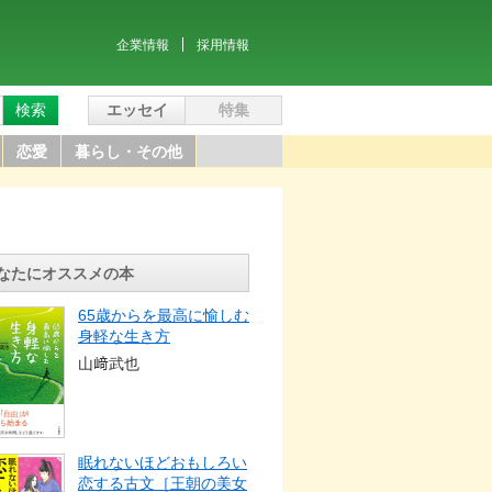
企業情報
採用情報
検索
エッセイ
特集
恋愛
暮らし・その他
なたにオススメの本
65歳からを最高に愉しむ
身軽な生き方
山﨑武也
眠れないほどおもしろい
恋する古文［王朝の美女