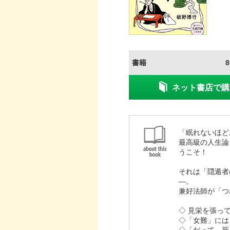
書籍
ネット書店で購
「眠れないほど
最高級の人生論
うこそ！
それは「隠遁者
―。
兼好法師が「つ
◇ 見栄を張っ
◇「女難」には
◇「だって、死