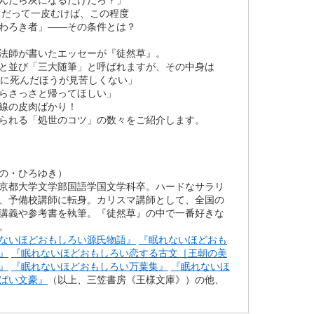
ちだって一皮むけば、この程度
わろき者」――その条件とは？
法師が書いたエッセーが『徒然草』。
と並び「三大随筆」と呼ばれますが、その中身は
前に死んだほうが見苦しくない」
らさっさと帰ってほしい」
線の皮肉ばかり！
られる「処世のコツ」の数々をご紹介します。
の・ひろゆき）
京都大学文学部国語学国文学科卒。ハードなサラリ
、予備校講師に転身。カリスマ講師として、全国の
講義や参考書を執筆。『徒然草』の中で一番好きな
。
ないほどおもしろい源氏物語』
『眠れないほどおも
』
『眠れないほどおもしろい恋する古文［王朝の美
』
『眠れないほどおもしろい万葉集』
『眠れないほ
ばい文豪』
（以上、三笠書房《王様文庫》）の他、