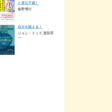
と貴公子篇］
板野博行
自分を鍛える！
ジョン・トッド,渡部昇
一