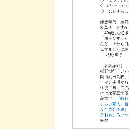
◇ エリートた
◇「友とするに
鎌倉時代、兼好
枕草子、方丈記
「40歳になる
「用事がすんだ
など、上から目
毒舌まじりに語
──板野博行
［著者紹介］
板野博行（いた
岡山朝日高校、
ーマン生活から
生徒に向けての
のは第百五十段
著書に、
『眠れ
しろい百人一首
女と貴公子篇］
どおもしろいや
多数。