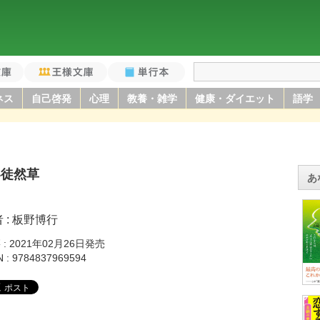
庫
王様文庫
単行本
ネス
自己啓発
心理
教養・雑学
健康・ダイエット
語学
い徒然草
あ
者
板野博行
籍
2021年02月26日発売
N
9784837969594