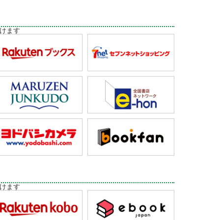
けます
けます