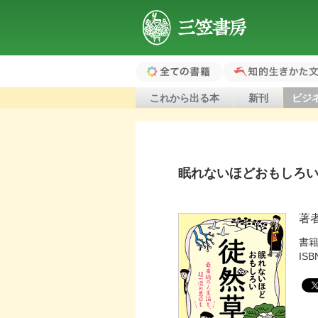
三笠書房
全ての書籍（ホ
知的生きかた文
これから出る本
新刊
ビジ
ーム）
眠れないほどおもしろ
著
書
ISB